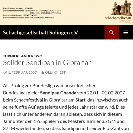
Zum
Inhalt
springen
Suchen
Schachgesellschaft Solingen e.V.
PRIMÄR
MENÜ
TURNIERE ANDERSWO
Solider Sandipan in Gibraltar
1. FEBRUAR 2007
OLLI KNIEST
Als Prolog zur Bundesliga war unser indischer
Bundesligaspieler
Sandipan Chanda
vom 22.01.–01.02.2007
beim Schachfestival in Gibraltar am Start, das inzwischen auch
seine fünfte Auflage feierte und jedes Jahr stärker wird. Dies
lässt sich unter anderem daran ablesen, dass sich in diesem
Jahr unter den 176 Spielern des Masters Turnier 35 GM und
37 IM wiederfanden, so dass Sandipan mit seiner Elo-Zahl von