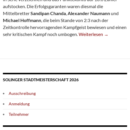
aufstocken. Die Erfolgsgaranten waren diesmal die
Mittelbretter
Sandipan Chanda
,
Alexander Naumann
und
Michael Hoffmann
, die beim Stande von 2:3 nach der
Zeitkontrolle hervorragenden Kampfgeist bewiesen und einen
SG-Trio Kämpft Schachfre
sehr kritischen Kampf noch umbogen.
Weiterlesen
→
SOLINGER STADTMEISTERSCHAFT 2026
Ausschreibung
Anmeldung
Teilnehmer