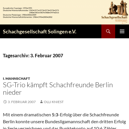
Zum
Inhalt
springen
Suchen
Schachgesellschaft Solingen e.V.
PRIMÄR
MENÜ
Tagesarchiv: 3. Februar 2007
I. MANNSCHAFT
SG-Trio kämpft Schachfreunde Berlin
nieder
3. FEBRUAR 2007
OLLI KNIEST
Mit einem dramatischen
5:3
-Erfolg über die Schachfreunde
Berlin konnte unsere Bundesligamannschaft den dritten Erfolg
in Serie verzeichnen und das Punktekonto auf 10:6 Zähler