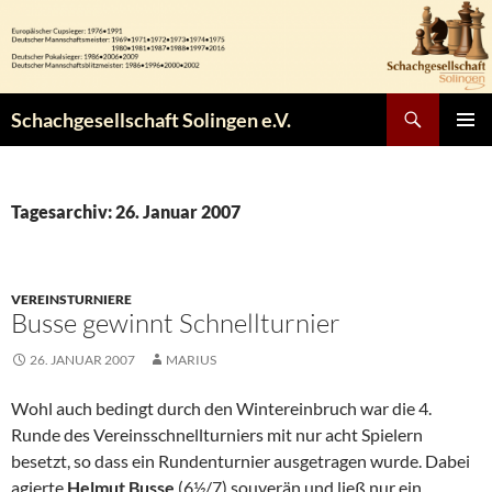
Zum
Inhalt
springen
Suchen
Schachgesellschaft Solingen e.V.
PRIMÄR
MENÜ
Tagesarchiv: 26. Januar 2007
VEREINSTURNIERE
Busse gewinnt Schnellturnier
26. JANUAR 2007
MARIUS
Wohl auch bedingt durch den Wintereinbruch war die 4.
Runde des Vereinsschnellturniers mit nur acht Spielern
besetzt, so dass ein Rundenturnier ausgetragen wurde. Dabei
agierte
Helmut Busse
(6½/7) souverän und ließ nur ein