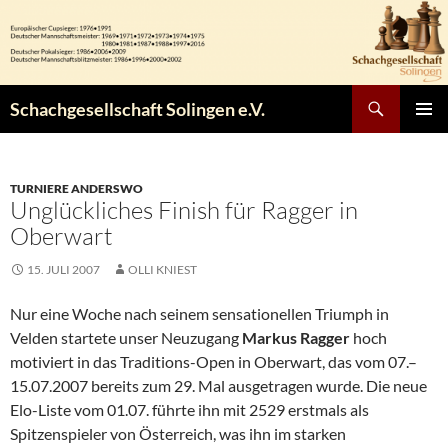
Zum
Inhalt
springen
Suchen
Schachgesellschaft Solingen e.V.
PRIMÄR
MENÜ
TURNIERE ANDERSWO
Unglückliches Finish für Ragger in
Oberwart
15. JULI 2007
OLLI KNIEST
Nur eine Woche nach seinem sensationellen Triumph in
Velden startete unser Neuzugang
Markus Ragger
hoch
motiviert in das Traditions-Open in Oberwart, das vom 07.–
15.07.2007 bereits zum 29. Mal ausgetragen wurde. Die neue
Elo-Liste vom 01.07. führte ihn mit 2529 erstmals als
Spitzenspieler von Österreich, was ihn im starken