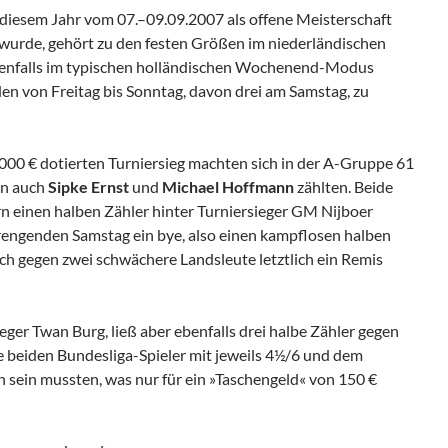
iesem Jahr vom 07.–09.09.2007 als offene Meisterschaft
wurde, gehört zu den festen Größen im niederländischen
benfalls im typischen holländischen Wochenend-Modus
en von Freitag bis Sonntag, davon drei am Samstag, zu
.000 € dotierten Turniersieg machten sich in der A-Gruppe 61
en auch
Sipke Ernst
und
Michael Hoffmann
zählten. Beide
rn einen halben Zähler hinter Turniersieger GM Nijboer
engenden Samstag ein bye, also einen kampflosen halben
ch gegen zwei schwächere Landsleute letztlich ein Remis
eger Twan Burg, ließ aber ebenfalls drei halbe Zähler gegen
e beiden Bundesliga-Spieler mit jeweils 4½/6 und dem
en sein mussten, was nur für ein »Taschengeld« von 150 €