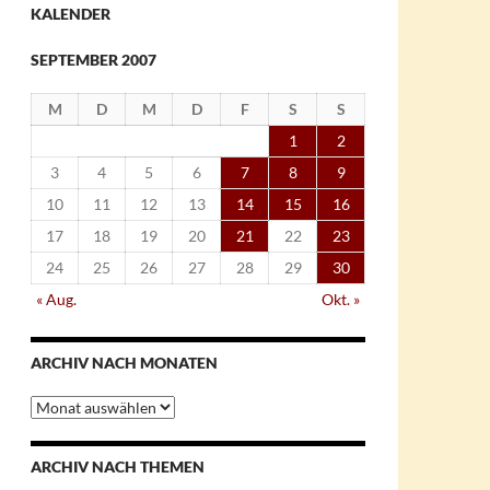
KALENDER
SEPTEMBER 2007
M
D
M
D
F
S
S
1
2
3
4
5
6
7
8
9
10
11
12
13
14
15
16
17
18
19
20
21
22
23
24
25
26
27
28
29
30
« Aug.
Okt. »
ARCHIV NACH MONATEN
Archiv
nach
Monaten
ARCHIV NACH THEMEN