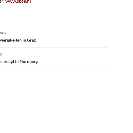
er:
www.sbsa.nl
avigation
RAG
wierigkeiten in Graz
G
erzeugt in Nürnberg