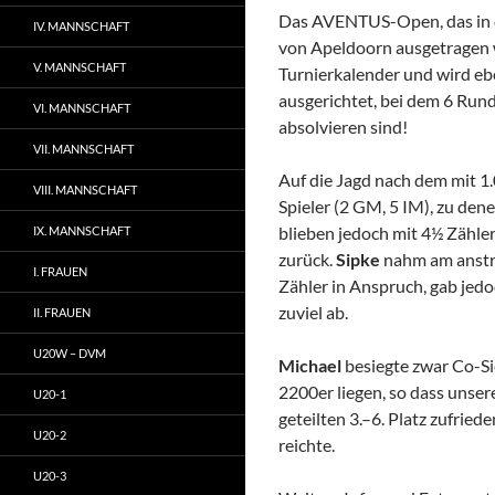
Das AVENTUS-Open, das in d
IV. MANNSCHAFT
von Apeldoorn ausgetragen 
V. MANNSCHAFT
Turnierkalender und wird e
ausgerichtet, bei dem 6 Rund
VI. MANNSCHAFT
absolvieren sind!
VII. MANNSCHAFT
Auf die Jagd nach dem mit 1
VIII. MANNSCHAFT
Spieler (2 GM, 5 IM), zu den
blieben jedoch mit 4½ Zähle
IX. MANNSCHAFT
zurück.
Sipke
nahm am anstr
I. FRAUEN
Zähler in Anspruch, gab jedo
zuviel ab.
II. FRAUEN
U20W – DVM
Michael
besiegte zwar Co-Si
2200er liegen, so dass unser
U20-1
geteilten 3.–6. Platz zufried
U20-2
reichte.
U20-3