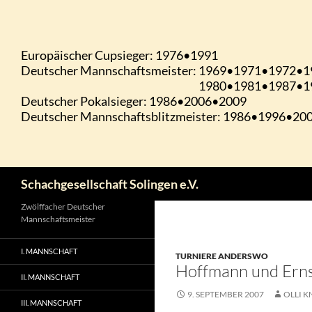
Zum
Inhalt
springen
Suchen
Schachgesellschaft Solingen e.V.
Zwölffacher Deutscher
Mannschaftsmeister
I. MANNSCHAFT
TURNIERE ANDERSWO
Hoffmann und Ernst
II. MANNSCHAFT
9. SEPTEMBER 2007
OLLI K
III. MANNSCHAFT