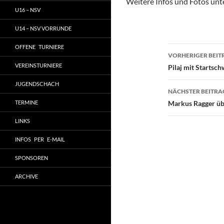
Weitere Infos und Fotos unt
U16 – NSV
U14 – NSV VORRUNDE
OFFENE TURNIERE
Beitragsn
VORHERIGER BEIT
VEREINSTURNIERE
Pilaj mit Startsch
JUGENDSCHACH
NÄCHSTER BEITRA
TERMINE
Markus Ragger üb
LINKS
INFOS PER E-MAIL
SPONSOREN
ARCHIVE