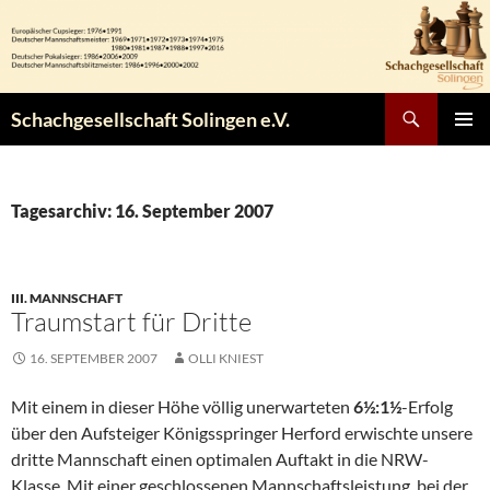
Zum
Inhalt
springen
Suchen
Schachgesellschaft Solingen e.V.
PRIMÄR
MENÜ
Tagesarchiv: 16. September 2007
III. MANNSCHAFT
Traumstart für Dritte
16. SEPTEMBER 2007
OLLI KNIEST
Mit einem in dieser Höhe völlig unerwarteten
6½:1½
-Erfolg
über den Aufsteiger Königsspringer Herford erwischte unsere
dritte Mannschaft einen optimalen Auftakt in die NRW-
Klasse. Mit einer geschlossenen Mannschaftsleistung, bei der