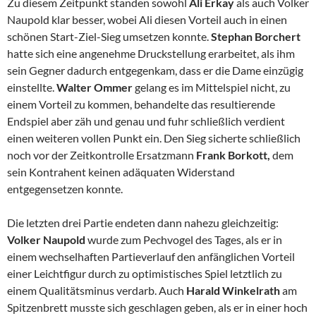
Zu diesem Zeitpunkt standen sowohl
Ali Erkay
als auch Volker
Naupold klar besser, wobei Ali diesen Vorteil auch in einen
schönen Start-Ziel-Sieg umsetzen konnte.
Stephan Borchert
hatte sich eine angenehme Druckstellung erarbeitet, als ihm
sein Gegner dadurch entgegenkam, dass er die Dame einzügig
einstellte.
Walter Ommer
gelang es im Mittelspiel nicht, zu
einem Vorteil zu kommen, behandelte das resultierende
Endspiel aber zäh und genau und fuhr schließlich verdient
einen weiteren vollen Punkt ein. Den Sieg sicherte schließlich
noch vor der Zeitkontrolle Ersatzmann
Frank Borkott,
dem
sein Kontrahent keinen adäquaten Widerstand
entgegensetzen konnte.
Die letzten drei Partie endeten dann nahezu gleichzeitig:
Volker Naupold
wurde zum Pechvogel des Tages, als er in
einem wechselhaften Partieverlauf den anfänglichen Vorteil
einer Leichtfigur durch zu optimistisches Spiel letztlich zu
einem Qualitätsminus verdarb. Auch
Harald Winkelrath
am
Spitzenbrett musste sich geschlagen geben, als er in einer hoch