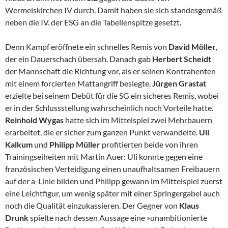
Wermelskirchen IV durch. Damit haben sie sich standesgemäß
neben die IV. der ESG an die Tabellenspitze gesetzt.
Denn Kampf eröffnete ein schnelles Remis von
David Möller,
der ein Dauerschach übersah. Danach gab
Herbert Scheidt
der Mannschaft die Richtung vor, als er seinen Kontrahenten
mit einem forcierten Mattangriff besiegte.
Jürgen Grastat
erzielte bei seinem Debüt für die SG ein sicheres Remis, wobei
er in der Schlussstellung wahrscheinlich noch Vorteile hatte.
Reinhold Wygas
hatte sich im Mittelspiel zwei Mehrbauern
erarbeitet, die er sicher zum ganzen Punkt verwandelte.
Uli
Kalkum
und
Philipp Müller
profitierten beide von ihren
Trainingseiheiten mit Martin Auer: Uli konnte gegen eine
französischen Verteidigung einen unaufhaltsamen Freibauern
auf der a-Linie bilden und Philipp gewann im Mittelspiel zuerst
eine Leichtfigur, um wenig später mit einer Springergabel auch
noch die Qualität einzukassieren. Der Gegner von
Klaus
Drunk
spielte nach dessen Aussage eine »unambitionierte