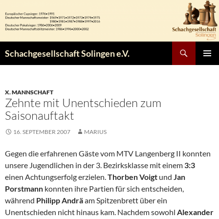
Zum
Inhalt
springen
Suchen
Schachgesellschaft Solingen e.V.
PRIMÄR
MENÜ
X. MANNSCHAFT
Zehnte mit Unentschieden zum
Saisonauftakt
16. SEPTEMBER 2007
MARIUS
Gegen die erfahrenen Gäste vom MTV Langenberg II konnten
unsere Jugendlichen in der 3. Bezirksklasse mit einem
3:3
einen Achtungserfolg erzielen.
Thorben Voigt
und
Jan
Porstmann
konnten ihre Partien für sich entscheiden,
während
Philipp Andrä
am Spitzenbrett über ein
Unentschieden nicht hinaus kam. Nachdem sowohl
Alexander