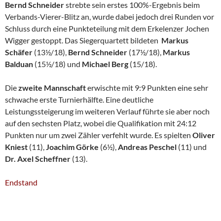
Bernd Schneider
strebte sein erstes 100%-Ergebnis beim
Verbands-Vierer-Blitz an, wurde dabei jedoch drei Runden vor
Schluss durch eine Punkteteilung mit dem Erkelenzer Jochen
Wigger gestoppt. Das Siegerquartett bildeten
Markus
Schäfer
(13½/18),
Bernd Schneider
(17½/18),
Markus
Balduan
(15½/18) und
Michael Berg
(15/18).
Die
zweite Mannschaft
erwischte mit 9:9 Punkten eine sehr
schwache erste Turnierhälfte. Eine deutliche
Leistungssteigerung im weiteren Verlauf führte sie aber noch
auf den sechsten Platz, wobei die Qualifikation mit 24:12
Punkten nur um zwei Zähler verfehlt wurde. Es spielten
Oliver
Kniest
(11),
Joachim Görke
(6½),
Andreas
Peschel
(11) und
Dr. Axel Scheffner
(13).
Endstand