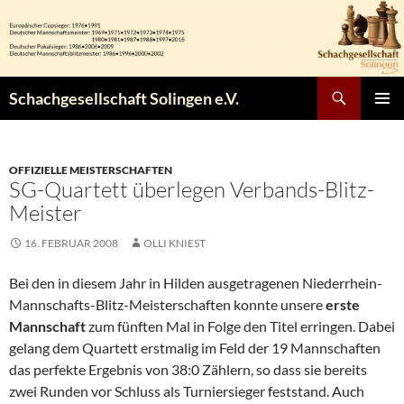
Zum
Inhalt
springen
Suchen
Schachgesellschaft Solingen e.V.
PRIMÄR
MENÜ
OFFIZIELLE MEISTERSCHAFTEN
SG-Quartett überlegen Verbands-Blitz-
Meister
16. FEBRUAR 2008
OLLI KNIEST
Bei den in diesem Jahr in Hilden ausgetragenen Niederrhein-
Mannschafts-Blitz-Meisterschaften konnte unsere
erste
Mannschaft
zum fünften Mal in Folge den Titel erringen. Dabei
gelang dem Quartett erstmalig im Feld der 19 Mannschaften
das perfekte Ergebnis von 38:0 Zählern, so dass sie bereits
zwei Runden vor Schluss als Turniersieger feststand. Auch