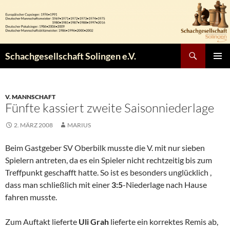
Zum
Inhalt
springen
Suchen
Schachgesellschaft Solingen e.V.
PRIMÄR
MENÜ
V. MANNSCHAFT
Fünfte kassiert zweite Saisonniederlage
2. MÄRZ 2008
MARIUS
Beim Gastgeber SV Oberbilk musste die V. mit nur sieben
Spielern antreten, da es ein Spieler nicht rechtzeitig bis zum
Treffpunkt geschafft hatte. So ist es besonders unglücklich ,
dass man schließlich mit einer
3:5
-Niederlage nach Hause
fahren musste.
Zum Auftakt lieferte
Uli Grah
lieferte ein korrektes Remis ab,