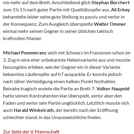
nix mehr auf dem Brett. Anschließend glich
Stephan Borchert
zum 1½:1½ nach guter Partie mit Qualitätsopfer aus.
Ali Erkay
behandelte leider seine gute Stellung zu passiv und verlor in
der Konsequenz. Zum Ausgleich überspielte
Walter Ommer
einmal mehr seinen Gegner in seiner üblichen taktisch
kraftvollen Manier.
Michael Pommeranz
wich mit Schwarz im Franzosen schon im
3. Zug in eine eher unbekannte Nebenvariante aus und musste
fassungslos erleben, wie der Gegner ein in dieser Variante
bekanntes Läuferopfer auf h7 auspackte. Er konnte jedoch
nach zäher Verteidigung einen halben Punkt festhalten.
Beinahe tragisch endete die Partie an Brett 7:
Volker Naupold
hatte seinen Kontrahenten klar überspielt, verlor aber den
Faden und verlor sein Partie unglücklich. Letztlich musste sich
auch
Harald Winkelrath,
der bereits nach der Eröffnung
schlechter stand, in das Unausweichliche finden.
Zur Seite der V. Mannschaft