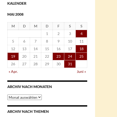
KALENDER
MAI 2008
M
D
M
D
F
S
S
1
2
3
4
5
6
7
8
9
10
11
12
13
14
15
16
17
18
19
20
21
22
23
24
25
26
27
28
29
30
31
« Apr.
Juni »
ARCHIV NACH MONATEN
Archiv
nach
Monaten
ARCHIV NACH THEMEN