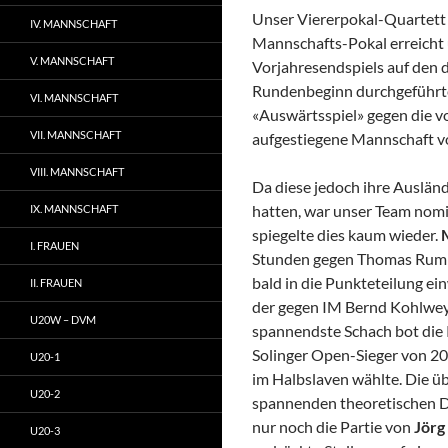
Unser Viererpokal-Quartett 
IV. MANNSCHAFT
Mannschafts-Pokal erreicht u
V. MANNSCHAFT
Vorjahresendspiels auf den 
Rundenbeginn durchgeführte
VI. MANNSCHAFT
«Auswärtsspiel» gegen die vo
VII. MANNSCHAFT
aufgestiegene Mannschaft 
VIII. MANNSCHAFT
Da diese jedoch ihre Auslän
hatten, war unser Team nomin
IX. MANNSCHAFT
spiegelte dies kaum wieder.
I. FRAUEN
Stunden gegen Thomas Rumpf
bald in die Punkteteilung ein
II. FRAUEN
der gegen IM Bernd Kohlweye
U20W – DVM
spannendste Schach bot die P
Solinger Open-Sieger von 20
U20-1
im Halbslaven wählte. Die üb
U20-2
spannenden theoretischen Dis
nur noch die Partie von
Jörg
U20-3