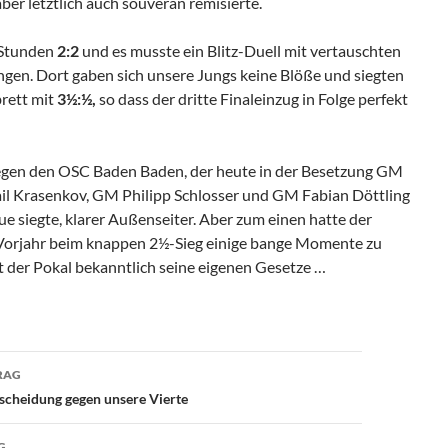
ber letztlich auch souverän remisierte.
 Stunden
2:2
und es musste ein Blitz-Duell mit vertauschten
ngen. Dort gaben sich unsere Jungs keine Blöße und siegten
rett mit
3½:½,
so dass der dritte Finaleinzug in Folge perfekt
gegen den OSC Baden Baden, der heute in der Besetzung GM
il Krasenkov, GM Philipp Schlosser und GM Fabian Döttling
e siegte, klarer Außenseiter. Aber zum einen hatte der
Vorjahr beim knappen 2½-Sieg einige bange Momente zu
 der Pokal bekanntlich seine eigenen Gesetze …
avigation
RAG
scheidung gegen unsere Vierte
G