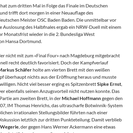
hat zum dritten Mal in Folge das Finale im Deutschen
nd trifft dort morgen in einer Neuauflage des
deutschen Meister OSC Baden Baden. Die unmittelbar vor
 Auslosung des Halbfnales ergab ein NRW-Duell mit einem
r Monatsfrist wieder in die 2. Bundesliga West
von Hansa Dortmund.
der nicht mit zum «Final Four» nach Magdeburg mitgebracht
ell recht deutlich favorisiert. Doch der Kampfverlauf
Markus
Schäfer
holte am vierten Brett mit den weißen
 überhaupt nichts aus der Eröffnung heraus und musste
willigen. Nicht viel besser erging es Spitzenbrett
Sipke Ernst
,
r ebenfalls seinen Anzugsvorteil nicht nutzen konnte. Das
artie am zweiten Brett, in der
Michael Hoffmann
gegen den
07, IM Thomas Henrichs, das ultrascharfe Botwinnik-System
lichen irrationalen Stellungsbilder führten nach einer
kussion letztlich zur dritten Punkteteilung. Damit verblieb
 Wegerle
, der gegen Hans Werner Ackermann eine etwas