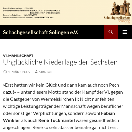
Zum
Inhalt
springen
Suchen
Schachgesellschaft Solingen e.V.
PRIMÄR
MENÜ
VI. MANNSCHAFT
Unglückliche Niederlage der Sechsten
1. MÄRZ 2009
MARIUS
»Erst hatten wir kein Glück und dann kam auch noch Pech
dazu!« – unter diesem Motto stand der Kampf der VI. gegen
die Gastgeber von Wermelskirchen II: Nicht nur fehlten
wichtige Leistungsträger der Mannschaft wegen beruflicher
oder sonstiger Verpflichtungen, sondern sowohl
Fabian
Winkler
als auch
René Tückmantel
waren gesundheitlich
angeschlagen; René so sehr, dass er beinahe gar nicht erst