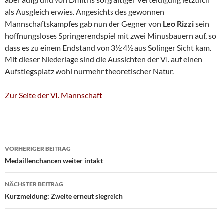
als Ausgleich erwies. Angesichts des gewonnen
Mannschaftskampfes gab nun der Gegner von
Leo Rizzi
sein
hoffnungsloses Springerendspiel mit zwei Minusbauern auf, so
dass es zu einem Endstand von 3½:4½ aus Solinger Sicht kam.
Mit dieser Niederlage sind die Aussichten der VI. auf einen
Aufstiegsplatz wohl nurmehr theoretischer Natur.
Zur Seite der VI. Mannschaft
Beitragsnavigation
VORHERIGER BEITRAG
Medaillenchancen weiter intakt
NÄCHSTER BEITRAG
Kurzmeldung: Zweite erneut siegreich