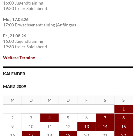
16:00 Jugendtraining
19:30 freier Spielabend
Mo., 17.08.26
17:00 Erwachsenentraining (Anfänger)
Fr., 21.08.26
16:00 Jugendtraining
19:30 freier Spielabend
Weitere Termine
KALENDER
MÄRZ 2009
M
D
M
D
F
S
S
1
2
3
4
5
6
7
8
9
10
11
12
13
14
15
16
17
18
19
20
21
22