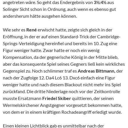
angetreten wäre. So geht das Endergebnis von
3½:4½
aus
Solinger Sicht schon in Ordnung, auch wenn es ebenso gut
andersherum hätte ausgehen können.
Wie sehr es
René
erwischt hatte, zeigte sich gleich in der
Eröffnung, in der er auf einen Standard-Trick der Cambridge-
Springs-Verteidigung hereinfiel und bereits im 10. Zug eine
Figur weniger hatte. Zwar hatte er noch ein wenig
Kompensation, da der gegnerische König in der Mitte blieb,
aber das konsequente Spiel seines Gegners ließ kein wirkliches
Gegenspiel zu. Noch schlimmer traf es
Andreas Bittmann,
der
nach der Zugfolge 12. Da4 Lc6 13. Dxc6 einfach eine Figur
weniger hatte und nach diesem Blackout nicht mehr ins Spiel
zurückfand. Die dritte Niederlage noch vor der Zeitkontrolle
musste Ersatzmann
Friedel Skiber
quittieren, der seinen
Wermelskirchener Angstgegner vorgesetzt bekommen hatte,
von dem er in einem kräftigen Rochadeangriff erledigt wurde.
Einen kleinen Lichtblick gab es unmittelbar nach der