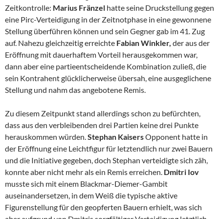
Zeitkontrolle:
Marius Fränzel
hatte seine Druckstellung gegen
eine Pirc-Verteidigung in der Zeitnotphase in eine gewonnene
Stellung überführen können und sein Gegner gab im 41. Zug
auf. Nahezu gleichzeitig erreichte
Fabian Winkler,
der aus der
Eröffnung mit dauerhaftem Vorteil herausgekommen war,
dann aber eine partieentscheidende Kombination zuließ, die
sein Kontrahent glücklicherweise übersah, eine ausgeglichene
Stellung und nahm das angebotene Remis.
Zu diesem Zeitpunkt stand allerdings schon zu befürchten,
dass aus den verbleibenden drei Partien keine drei Punkte
herauskommen würden.
Stephan Kaisers
Opponent hatte in
der Eröffnung eine Leichtfigur für letztendlich nur zwei Bauern
und die Initiative gegeben, doch Stephan verteidigte sich zäh,
konnte aber nicht mehr als ein Remis erreichen.
Dmitri Iov
musste sich mit einem Blackmar-Diemer-Gambit
auseinandersetzen, in dem Weiß die typische aktive
Figurenstellung für den geopferten Bauern erhielt, was sich
aber aufgrund von Dmitris sorgfältiger Verteidigung letztlich