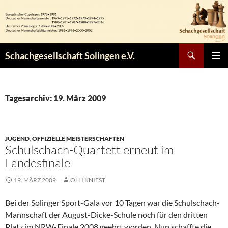
Zum
Inhalt
springen
Suchen
Schachgesellschaft Solingen e.V.
PRIMÄR
MENÜ
Tagesarchiv: 19. März 2009
JUGEND
,
OFFIZIELLE MEISTERSCHAFTEN
Schulschach-Quartett erneut im
Landesfinale
19. MÄRZ 2009
OLLI KNIEST
Bei der Solinger Sport-Gala vor 10 Tagen war die Schulschach-
Mannschaft der August-Dicke-Schule noch für den dritten
Platz im NRW-Finale 2008 geehrt worden. Nun schaffte die