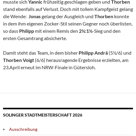
musste sich
Yannic
frühzeitig geschlagen geben und
Thorben
stand ebenfalls auf Verlust. Doch mit tollem Kampfgeist gelang
die Wende:
Jonas
gelang der Ausgleich und
Thorben
konnte
in dem ihm eigenen Zocker-Stil seinen Gegner noch überlisten,
so dass
Philipp
mit einem Remis den
2½:1½
-Sieg und den
ersten Gesamtrang absicherte.
Damit steht das Team, in dem bisher
Philipp Andrä
(5½/6) und
Thorben
Voigt
(6/6) herausragende Ergebnisse erzielten, am
23.April erneut im NRW-Finale in Gütersloh.
SOLINGER STADTMEISTERSCHAFT 2026
Ausschreibung