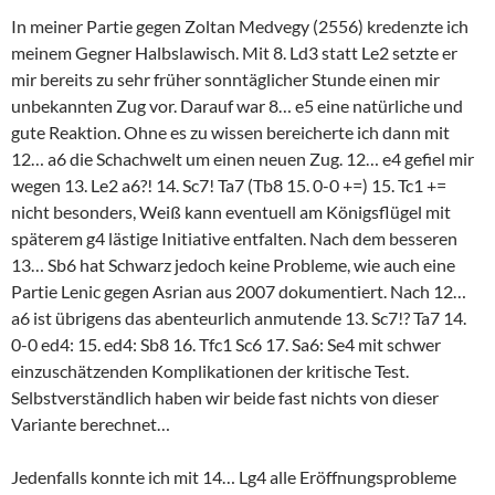
In meiner Partie gegen Zoltan Medvegy (2556) kredenzte ich
meinem Gegner Halbslawisch. Mit 8. Ld3 statt Le2 setzte er
mir bereits zu sehr früher sonntäglicher Stunde einen mir
unbekannten Zug vor. Darauf war 8… e5 eine natürliche und
gute Reaktion. Ohne es zu wissen bereicherte ich dann mit
12… a6 die Schachwelt um einen neuen Zug. 12… e4 gefiel mir
wegen 13. Le2 a6?! 14. Sc7! Ta7 (Tb8 15. 0-0 +=) 15. Tc1 +=
nicht besonders, Weiß kann eventuell am Königsflügel mit
späterem g4 lästige Initiative entfalten. Nach dem besseren
13… Sb6 hat Schwarz jedoch keine Probleme, wie auch eine
Partie Lenic gegen Asrian aus 2007 dokumentiert. Nach 12…
a6 ist übrigens das abenteurlich anmutende 13. Sc7!? Ta7 14.
0-0 ed4: 15. ed4: Sb8 16. Tfc1 Sc6 17. Sa6: Se4 mit schwer
einzuschätzenden Komplikationen der kritische Test.
Selbstverständlich haben wir beide fast nichts von dieser
Variante berechnet…
Jedenfalls konnte ich mit 14… Lg4 alle Eröffnungsprobleme