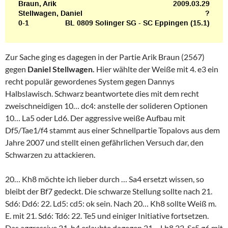
Zur Sache ging es dagegen in der Partie Arik Braun (2567)
gegen
Daniel Stellwagen.
Hier wählte der Weiße mit 4. e3 ein
recht populär gewordenes System gegen Dannys
Halbslawisch. Schwarz beantwortete dies mit dem recht
zweischneidigen 10… dc4: anstelle der solideren Optionen
10… La5 oder Ld6. Der aggressive weiße Aufbau mit
Df5/Tae1/f4 stammt aus einer Schnellpartie Topalovs aus dem
Jahre 2007 und stellt einen gefährlichen Versuch dar, den
Schwarzen zu attackieren.
20… Kh8 möchte ich lieber durch … Sa4 ersetzt wissen, so
bleibt der Bf7 gedeckt. Die schwarze Stellung sollte nach 21.
Sd6: Dd6: 22. Ld5: cd5: ok sein. Nach 20… Kh8 sollte Weiß m.
E. mit 21. Sd6: Td6: 22. Te5 und einiger Initiative fortsetzen.
Das aggressive 21. h4 erlaubte dagegen 21… Lb8 22. Sc5 g6 mit