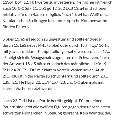
11Sc4: bc4: 12. Tb1 weiter zu investieren. Kleinlicher ist freilich
auch 10. 0-0 Sd7 11. Db1 g6 12. Sd2 Dc8 13. a4 und schöner
Initiative für den Bauern möglich. Nach 11. e4 hat Weiß die aus
Katalanischen Stellungen bekannte typische Kompensation
für den Bauern.
Sipkes 15. e5 ist jedoch zu ungestüm und sollte entweder
durch 15. Le3 nebst f4-f5 (Sipke) oder durch 15. h4 Lg7 16. h5
mit jeweils unklarer Kampfstellung ersetzt werden. Nach 17…
c5 neigt sich die Waagschale zugunsten des Schwarzen. Nach
der Antwort 18. d5 hätte er jedoch das männliche … Lc3: 19.
Tc1 Ld4 20. Te1 Df5 mit klarem Vorteil wählen sollen. Auch
20… Td8 ist in der Partie zu schüchtern und sollte durch 20…
Ld5:! 21. Tfe1 Lg2: 22. Lg7!? Lb7! 23. Lf6: 0-0 abermals mit
klarem Vorteil ersetzt werden.
Nach 23. Tad1 ist die Partie bereits gekippt. Für nur einen
Bauern sind jetzt alle weißen Figuren gegen den unrochierten
schwarzen Monarchen in Stellung gebracht. Kein Wunder, daß