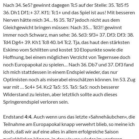
Nach 34. Se5? gewinnt dagegen Tc5 auf der Stelle: 35. Td5 f5
36. Dh1 Df1:+ 37. Kf1: Tc1+ und das Spiel ist aus! Mit besseren
Nerven hätte mich 34… f6 35. Td7 jedoch nicht aus dem
Gleichgewicht bringen müssen: Nach 35… Td3!! gewinnt
immer noch Schwarz, man sehe: 36. Sd3: Sf3+ 37. Df3: Df3: 38.
Td4 Dg4+ 39. Kh1 Tc8 40. b4 Tc2. Tja, das haut den stärksten
Eskimo vom Schlitten und kostet 10 Elopunkte sowie die
Hoffnung, bei einem möglichen Verzicht von Tegernsee doch
noch Europapokal zu spielen… Nach 36. Db7 und 37. Df3 fand
ich mich stattdessen in einem Endspiel wieder, das nur
Optimisten noch als miserabel einschätzen können. Im 53. Zug
war mit … Sc4+ 54. Kc2 Ta5: 55. Ta5: Sa5: noch besserer
Widerstand zu leisten, aber letztlich sollte auch dieses
Springerendspiel verloren sein.
Endstand
4:4.
Auch wenn uns das letzte »Sahnehäubchen«, die
Teilnahme am Europapokal knapp verwehrt blieb, so meine ich
doch, daß wir auf eine alles in allem erfolgreiche Saison
zurückblicken können, in der wir uns wieder im vorderen