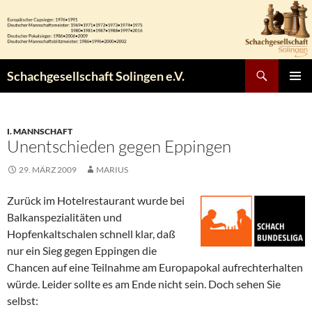
Zum
Inhalt
springen
Suchen
Schachgesellschaft Solingen e.V.
PRIMÄR
MENÜ
I. MANNSCHAFT
Unentschieden gegen Eppingen
29. MÄRZ 2009
MARIUS
Zurück im Hotelrestaurant wurde bei
Balkanspezialitäten und
Hopfenkaltschalen schnell klar, daß
nur ein Sieg gegen Eppingen die
Chancen auf eine Teilnahme am Europapokal aufrechterhalten
würde. Leider sollte es am Ende nicht sein. Doch sehen Sie
selbst: