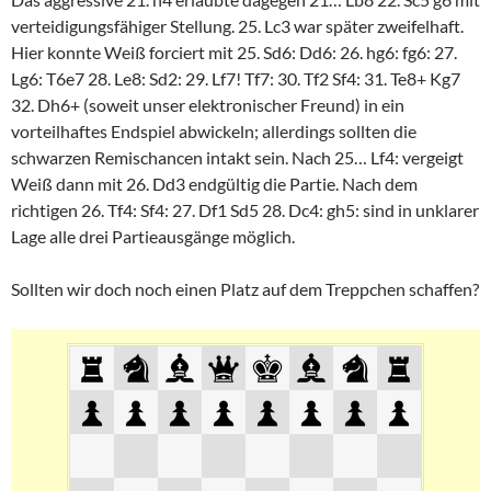
verteidigungsfähiger Stellung. 25. Lc3 war später zweifelhaft.
Hier konnte Weiß forciert mit 25. Sd6: Dd6: 26. hg6: fg6: 27.
Lg6: T6e7 28. Le8: Sd2: 29. Lf7! Tf7: 30. Tf2 Sf4: 31. Te8+ Kg7
32. Dh6+ (soweit unser elektronischer Freund) in ein
vorteilhaftes Endspiel abwickeln; allerdings sollten die
schwarzen Remischancen intakt sein. Nach 25… Lf4: vergeigt
Weiß dann mit 26. Dd3 endgültig die Partie. Nach dem
richtigen 26. Tf4: Sf4: 27. Df1 Sd5 28. Dc4: gh5: sind in unklarer
Lage alle drei Partieausgänge möglich.
Sollten wir doch noch einen Platz auf dem Treppchen schaffen?