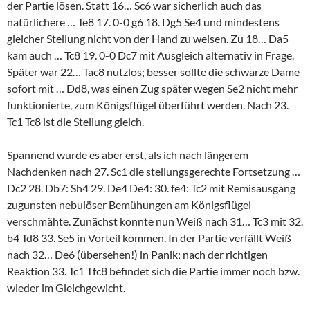
der Partie lösen. Statt 16… Sc6 war sicherlich auch das
natürlichere … Te8 17. 0-0 g6 18. Dg5 Se4 und mindestens
gleicher Stellung nicht von der Hand zu weisen. Zu 18… Da5
kam auch … Tc8 19. 0-0 Dc7 mit Ausgleich alternativ in Frage.
Später war 22… Tac8 nutzlos; besser sollte die schwarze Dame
sofort mit … Dd8, was einen Zug später wegen Se2 nicht mehr
funktionierte, zum Königsflügel überführt werden. Nach 23.
Tc1 Tc8 ist die Stellung gleich.
Spannend wurde es aber erst, als ich nach längerem
Nachdenken nach 27. Sc1 die stellungsgerechte Fortsetzung …
Dc2 28. Db7: Sh4 29. De4 De4: 30. fe4: Tc2 mit Remisausgang
zugunsten nebulöser Bemühungen am Königsflügel
verschmähte. Zunächst konnte nun Weiß nach 31… Tc3 mit 32.
b4 Td8 33. Se5 in Vorteil kommen. In der Partie verfällt Weiß
nach 32… De6 (übersehen!) in Panik; nach der richtigen
Reaktion 33. Tc1 Tfc8 befindet sich die Partie immer noch bzw.
wieder im Gleichgewicht.