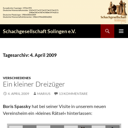
Zum
Inhalt
springen
Suchen
Schachgesellschaft Solingen e.V.
PRIMÄR
MENÜ
Tagesarchiv: 4. April 2009
VERSCHIEDENES
Ein kleiner Dreizüger
4. APRIL 2009
MARIUS
13 KOMMENTARE
Boris Spassky
hat bei seiner Visite in unserem neuen
Vereinsheim ein »kleines Rätsel« hinterlassen: