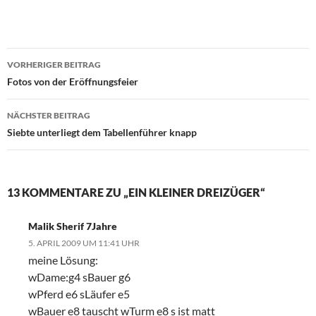
Beitragsnavigation
VORHERIGER BEITRAG
Fotos von der Eröffnungsfeier
NÄCHSTER BEITRAG
Siebte unterliegt dem Tabellenführer knapp
13 KOMMENTARE ZU „EIN KLEINER DREIZÜGER“
Malik Sherif 7Jahre
5. APRIL 2009 UM 11:41 UHR
meine Lösung:
wDame:g4 sBauer g6
wPferd e6 sLäufer e5
wBauer e8 tauscht wTurm e8 s ist matt