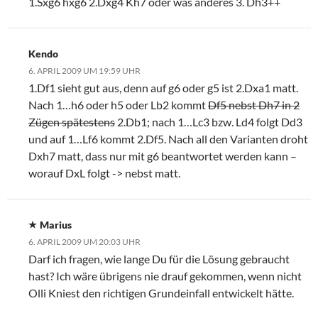
1.Sxg6 hxg6 2.Dxg4 Kh7 oder was anderes 3. Dh3++
Kendo
6. APRIL 2009 UM 19:59 UHR
1.Df1 sieht gut aus, denn auf g6 oder g5 ist 2.Dxa1 matt.
Nach 1…h6 oder h5 oder Lb2 kommt
Df5 nebst Dh7 in 2
Zügen spätestens
2.Db1; nach 1…Lc3 bzw. Ld4 folgt Dd3
und auf 1…Lf6 kommt 2.Df5. Nach all den Varianten droht
Dxh7 matt, dass nur mit g6 beantwortet werden kann –
worauf DxL folgt -> nebst matt.
Marius
6. APRIL 2009 UM 20:03 UHR
Darf ich fragen, wie lange Du für die Lösung gebraucht
hast? Ich wäre übrigens nie drauf gekommen, wenn nicht
Olli Kniest den richtigen Grundeinfall entwickelt hätte.