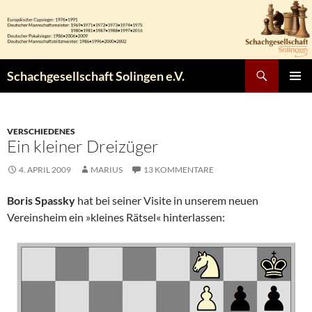
Zum
Inhalt
springen
Suchen
Schachgesellschaft Solingen e.V.
PRIMÄR
MENÜ
VERSCHIEDENES
Ein kleiner Dreizüger
4. APRIL 2009
MARIUS
13 KOMMENTARE
Boris Spassky
hat bei seiner Visite in unserem neuen
Vereinsheim ein »kleines Rätsel« hinterlassen: