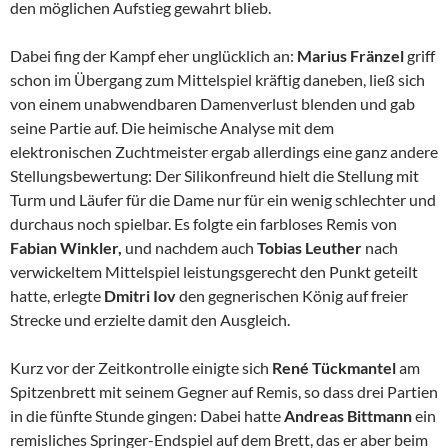
den möglichen Aufstieg gewahrt blieb.
Dabei fing der Kampf eher unglücklich an:
Marius Fränzel
griff
schon im Übergang zum Mittelspiel kräftig daneben, ließ sich
von einem unabwendbaren Damenverlust blenden und gab
seine Partie auf. Die heimische Analyse mit dem
elektronischen Zuchtmeister ergab allerdings eine ganz andere
Stellungsbewertung: Der Silikonfreund hielt die Stellung mit
Turm und Läufer für die Dame nur für ein wenig schlechter und
durchaus noch spielbar. Es folgte ein farbloses Remis von
Fabian Winkler,
und nachdem auch
Tobias Leuther
nach
verwickeltem Mittelspiel leistungsgerecht den Punkt geteilt
hatte, erlegte
Dmitri Iov
den gegnerischen König auf freier
Strecke und erzielte damit den Ausgleich.
Kurz vor der Zeitkontrolle einigte sich
René Tückmantel
am
Spitzenbrett mit seinem Gegner auf Remis, so dass drei Partien
in die fünfte Stunde gingen: Dabei hatte
Andreas Bittmann
ein
remisliches Springer-Endspiel auf dem Brett, das er aber beim