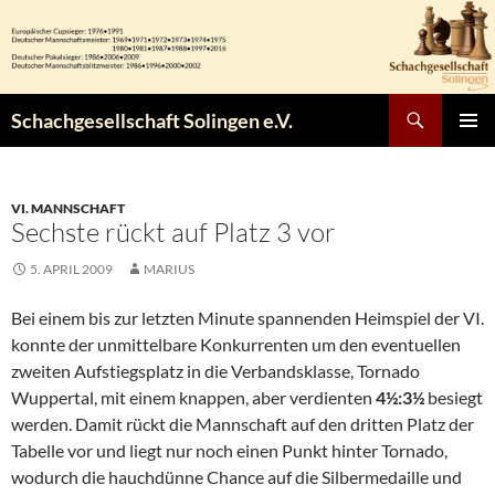
Zum
Inhalt
springen
Suchen
Schachgesellschaft Solingen e.V.
PRIMÄR
MENÜ
VI. MANNSCHAFT
Sechste rückt auf Platz 3 vor
5. APRIL 2009
MARIUS
Bei einem bis zur letzten Minute spannenden Heimspiel der VI.
konnte der unmittelbare Konkurrenten um den eventuellen
zweiten Aufstiegsplatz in die Verbandsklasse, Tornado
Wuppertal, mit einem knappen, aber verdienten
4½:3½
besiegt
werden. Damit rückt die Mannschaft auf den dritten Platz der
Tabelle vor und liegt nur noch einen Punkt hinter Tornado,
wodurch die hauchdünne Chance auf die Silbermedaille und