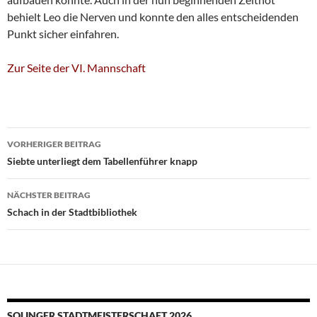
behielt Leo die Nerven und konnte den alles entscheidenden
Punkt sicher einfahren.
Zur Seite der VI. Mannschaft
Beitragsnavigation
VORHERIGER BEITRAG
Siebte unterliegt dem Tabellenführer knapp
NÄCHSTER BEITRAG
Schach in der Stadtbibliothek
SOLINGER STADTMEISTERSCHAFT 2026