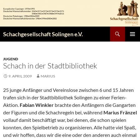
Zum
Inhalt
springen
Suchen
Schachgesellschaft Solingen e.V.
PRIMÄR
MENÜ
JUGEND
Schach in der Stadtbibliothek
9. APRIL 2009
MARIUS
25 junge Anfänger und Vereinslose zwischen 6 und 15 Jahren
trafen sich in der Stadtbibliothek Solingen zu einer Ferien-
Aktion.
Fabian Winkler
brachte den Anfängern die Gangarten
der Figuren und die Schachregeln bei, während
Marius Fränzel
vollauf damit beschäftigt war, bei denen, die schon spielen
konnten, den Spielbetrieb zu organisieren. Alle hatte viel Spaß,
und wir hoffen, dass wir die eine oder den anderen auch einmal