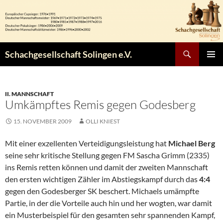
Zum
Inhalt
springen
Suchen
Schachgesellschaft Solingen e.V.
PRIMÄR
MENÜ
II. MANNSCHAFT
Umkämpftes Remis gegen Godesberg
15. NOVEMBER 2009
OLLI KNIEST
Mit einer exzellenten Verteidigungsleistung hat
Michael Berg
seine sehr kritische Stellung gegen FM Sascha Grimm (2335)
ins Remis retten können und damit der zweiten Mannschaft
den ersten wichtigen Zähler im Abstiegskampf durch das
4:4
gegen den Godesberger SK beschert. Michaels umämpfte
Partie, in der die Vorteile auch hin und her wogten, war damit
ein Musterbeispiel für den gesamten sehr spannenden Kampf,