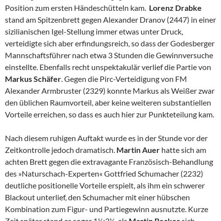
Position zum ersten Händeschütteln kam.
Lorenz Drabke
stand am Spitzenbrett gegen Alexander Dranov (2447) in einer
sizilianischen Igel-Stellung immer etwas unter Druck,
verteidigte sich aber erfindungsreich, so dass der Godesberger
Mannschaftsführer nach etwa 3 Stunden die Gewinnversuche
einstellte. Ebenfalls recht unspektakulär verlief die Partie von
Markus Schäfer
. Gegen die Pirc-Verteidigung von FM
Alexander Armbruster (2329) konnte Markus als Weißer zwar
den üblichen Raumvorteil, aber keine weiteren substantiellen
Vorteile erreichen, so dass es auch hier zur Punkteteilung kam.
Nach diesem ruhigen Auftakt wurde es in der Stunde vor der
Zeitkontrolle jedoch dramatisch.
Martin Auer
hatte sich am
achten Brett gegen die extravagante Französisch-Behandlung
des »Naturschach-Experten« Gottfried Schumacher (2232)
deutliche positionelle Vorteile erspielt, als ihm ein schwerer
Blackout unterlief, den Schumacher mit einer hübschen
Kombination zum Figur- und Partiegewinn ausnutzte. Kurze
Zeit später stand es sogar 1½:3½, als
Martin Becker
sich