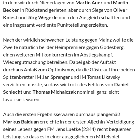
in dem wir durch Niederlagen von
Martin Auer
und
Martin
Becker
in Rückstand gerieten, aber durch Siege von
Oliver
Kniest
und
Jörg Wegerle
noch den Ausgleich schafften und
eine insgesamt verdiente Punkteteilung erzielten.
Nach der wirklich schwachen Leistung gegen Mainz wollte die
Zweite natürlich bei der Heimpremiere gegen Godesberg,
einen weiteren Mitkonkurrenten im Abstiegskampf,
Wiedergutmachung betreiben. Dabei gab der Auftakt
durchaus Anlaß zum Optimismus, da die Gäste auf ihre beiden
Spitzenbretter IM Jan Sprenger und IM Tomas Likavsky
verzichten musste, so dass wir trotz des Fehlens von
Daniel
Schlecht
und
Thomas Michalczak
nominell ganz leicht
favorisiert waren.
Auch die ersten Ergebnisse waren durchaus plangemäß:
Markus Balduan
erreichte in der ersten Aljechin-Verteidigung
seines Lebens gegen FM Jens Luetke (2344) recht bequemen
Leistung, so dass es in einer ausgeglichenen Mittelspiel-