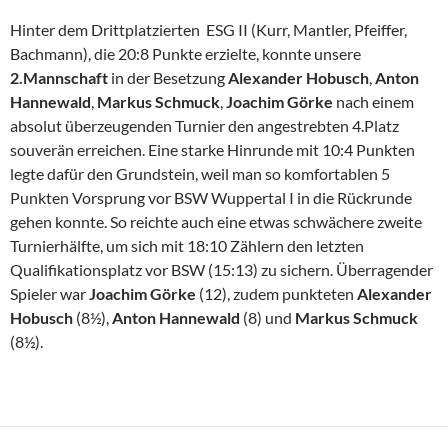
Hinter dem Drittplatzierten ESG II (Kurr, Mantler, Pfeiffer,
Bachmann), die 20:8 Punkte erzielte, konnte unsere
2.Mannschaft
in der Besetzung
Alexander Hobusch
,
Anton
Hannewald
,
Markus Schmuck
,
Joachim Görke
nach einem
absolut überzeugenden Turnier den angestrebten 4.Platz
souverän erreichen. Eine starke Hinrunde mit 10:4 Punkten
legte dafür den Grundstein, weil man so komfortablen 5
Punkten Vorsprung vor BSW Wuppertal I in die Rückrunde
gehen konnte. So reichte auch eine etwas schwächere zweite
Turnierhälfte, um sich mit 18:10 Zählern den letzten
Qualifikationsplatz vor BSW (15:13) zu sichern. Überragender
Spieler war
Joachim Görke
(12), zudem punkteten
Alexander
Hobusch
(8½),
Anton Hannewald
(8) und
Markus Schmuck
(8½).