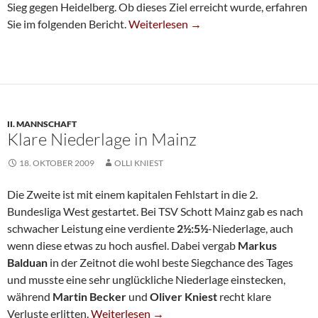
Sieg gegen Heidelberg. Ob dieses Ziel erreicht wurde, erfahren
Kantersieg Gegen Heidelberg
Sie im folgenden Bericht.
Weiterlesen
→
II. MANNSCHAFT
Klare Niederlage in Mainz
18. OKTOBER 2009
OLLI KNIEST
Die Zweite ist mit einem kapitalen Fehlstart in die 2.
Bundesliga West gestartet. Bei TSV Schott Mainz gab es nach
schwacher Leistung eine verdiente
2½:5½
-Niederlage, auch
wenn diese etwas zu hoch ausfiel. Dabei vergab
Markus
Balduan
in der Zeitnot die wohl beste Siegchance des Tages
und musste eine sehr unglückliche Niederlage einstecken,
während
Martin Becker
und
Oliver Kniest
recht klare
Klare Niederlage In Mainz
Verluste erlitten.
Weiterlesen
→