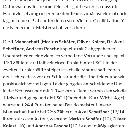
Dafür war das Teilnehmerfeld sehr gut besetzt, so dass die
Hauptzielsetzung unserer beiden Teams zunächst einmal darin
lag, mit einem Platz unter den ersten Vier die Qualifikation für
die Niederrhein-Meisterschaft zu sichern.
Die
1.Mannschaft
(
Markus Schäfer, Oliver Kniest, Dr. Axel
Scheffner, Andreas Peschel
) spielte mit 3 abgegebenen
Unentschieden eine ziemlich verhaltene Vorrunde und lag mit
11:3 Zählern zur Halbzeit einen Punkt hinter ESG I. In der
zweiten Turnierhälfte steigerte sich die Mannschaft jedoch
deutlich, so dass vor der Schlussrunde die Elberfelder und wir
punktgleich vorne lagen. Leider ging das entscheidende Duell
in der Schlussrunde mit 1:3 verloren. Damit verpassten wir die
Titelverteidigung und die ESG I (Odendahl, Kurr, Wicht, Agic)
wurde mit 24:4 Punkten neuer Bezirksmeister. Unsere
Mannschaft hatte bei 22:6 Zählern in
Axel Scheffner
(12/14)
ihren stärksten Akteur, während
Markus Schäfer
(10),
Oliver
Kniest
(10) und
Andreas Peschel
(10 ½) eher mäßig agierten.