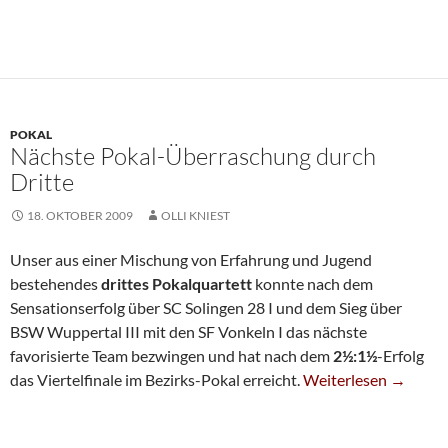
POKAL
Nächste Pokal-Überraschung durch
Dritte
18. OKTOBER 2009
OLLI KNIEST
Unser aus einer Mischung von Erfahrung und Jugend
bestehendes
drittes Pokalquartett
konnte nach dem
Sensationserfolg über SC Solingen 28 I und dem Sieg über
BSW Wuppertal III mit den SF Vonkeln I das nächste
favorisierte Team bezwingen und hat nach dem
2½:1½
-Erfolg
Nächste Pokal-Überr
das Viertelfinale im Bezirks-Pokal erreicht.
Weiterlesen
→