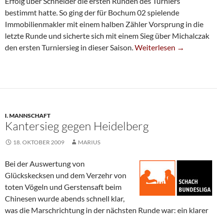
Erfolg über Schneider die ersten Runden des Turniers
bestimmt hatte. So ging der für Bochum 02 spielende
Immobilienmakler mit einem halben Zähler Vorsprung in die
letzte Runde und sicherte sich mit einem Sieg über Michalczak
Bernd Schneider Siegt I
den ersten Turniersieg in dieser Saison.
Weiterlesen
→
I. MANNSCHAFT
Kantersieg gegen Heidelberg
18. OKTOBER 2009
MARIUS
Bei der Auswertung von
Glückskecksen und dem Verzehr von
toten Vögeln und Gerstensaft beim
Chinesen wurde abends schnell klar,
was die Marschrichtung in der nächsten Runde war: ein klarer