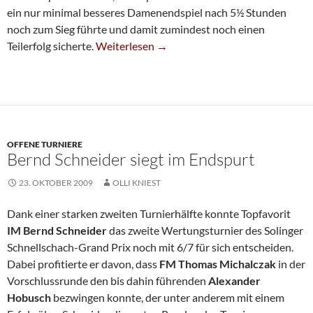
ein nur minimal besseres Damenendspiel nach 5½ Stunden
noch zum Sieg führte und damit zumindest noch einen
Umkämpftes Remis Gegen Olfen
Teilerfolg sicherte.
Weiterlesen
→
OFFENE TURNIERE
Bernd Schneider siegt im Endspurt
23. OKTOBER 2009
OLLI KNIEST
Dank einer starken zweiten Turnierhälfte konnte Topfavorit
IM Bernd Schneider
das zweite Wertungsturnier des Solinger
Schnellschach-Grand Prix noch mit 6/7 für sich entscheiden.
Dabei profitierte er davon, dass
FM Thomas Michalczak
in der
Vorschlussrunde den bis dahin führenden
Alexander
Hobusch
bezwingen konnte, der unter anderem mit einem