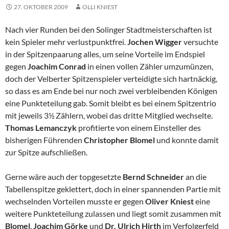
27. OKTOBER 2009
OLLI KNIEST
Nach vier Runden bei den Solinger Stadtmeisterschaften ist
kein Spieler mehr verlustpunktfrei.
Jochen Wigger
versuchte
in der Spitzenpaarung alles, um seine Vorteile im Endspiel
gegen
Joachim Conrad
in einen vollen Zähler umzumünzen,
doch der Velberter Spitzenspieler verteidigte sich hartnäckig,
so dass es am Ende bei nur noch zwei verbleibenden Königen
eine Punkteteilung gab. Somit bleibt es bei einem Spitzentrio
mit jeweils 3½ Zählern, wobei das dritte Mitglied wechselte.
Thomas Lemanczyk
profitierte von einem Einsteller des
bisherigen Führenden
Christopher Blomel
und konnte damit
zur Spitze aufschließen.
Gerne wäre auch der topgesetzte
Bernd Schneider
an die
Tabellenspitze geklettert, doch in einer spannenden Partie mit
wechselnden Vorteilen musste er gegen
Oliver Kniest
eine
weitere Punkteteilung zulassen und liegt somit zusammen mit
Blomel
,
Joachim Görke
und
Dr. Ulrich Hirth
im Verfolgerfeld