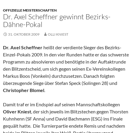
OFFIZIELLE MEISTERSCHAFTEN
Dr. Axel Scheffner gewinnt Bezirks-
Dähne-Pokal
31. OKTOBER 2009
OLLI KNIEST
Dr. Axel Scheffner
heißt der verdiente Sieger des Bezirks-
Einzel-Pokals 2009. In den vier Runden hatte er das schwerste
Programm zu absolvieren und benötigte in der Auftaktrunde
den Blitzentscheid, um sich gegen seinen Ex-Vereinskollegen
Markus Boos (Vonkeln) durchzusetzen. Danach folgten
überzeugende Siege über Stefan Speck (Solingen 28) und
Christopher Blomel
.
Damit traf er im Endspiel auf seinen Mannschaftskollegen
Oliver Kniest
, der sich jeweils im Blitzstechen gegen Thorsten
Kuhnhenn (SF Anna) und David Bachmann (ESG) ins Finale
gequält hatte. Die Turnierpartie endete Remis und nachdem
beide im Blitzen jeweils ihre Weiß-Partie überzeugend