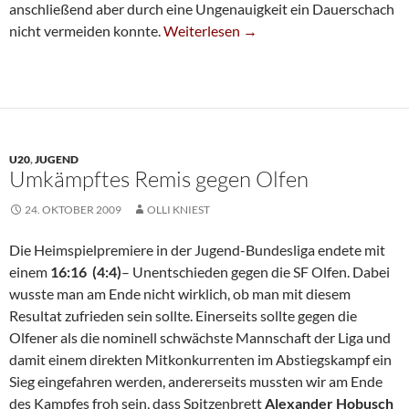
anschließend aber durch eine Ungenauigkeit ein Dauerschach
Sechste Gewinnt In Remscheid
nicht vermeiden konnte.
Weiterlesen
→
U20
,
JUGEND
Umkämpftes Remis gegen Olfen
24. OKTOBER 2009
OLLI KNIEST
Die Heimspielpremiere in der Jugend-Bundesliga endete mit
einem
16:16 (4:4)
– Unentschieden gegen die SF Olfen. Dabei
wusste man am Ende nicht wirklich, ob man mit diesem
Resultat zufrieden sein sollte. Einerseits sollte gegen die
Olfener als die nominell schwächste Mannschaft der Liga und
damit einem direkten Mitkonkurrenten im Abstiegskampf ein
Sieg eingefahren werden, andererseits mussten wir am Ende
des Kampfes froh sein, dass Spitzenbrett
Alexander Hobusch