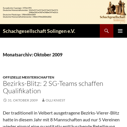
Zum
Inhalt
springen
Suchen
Schachgesellschaft Solingen e.V.
PRIMÄR
MENÜ
Monatsarchiv: Oktober 2009
OFFIZIELLE MEISTERSCHAFTEN
Bezirks-Blitz: 2 SG-Teams schaffen
Qualifikation
31. OKTOBER 2009
OLLI KNIEST
Der traditionell in Velbert ausgetragene Bezirks-Vierer-Blitz
hatte in diesem Jahr mit 8 Mannschaften aud nur 5 Vereinen
wieder einmal eine quantitativ enttäuschende Beteiligung.