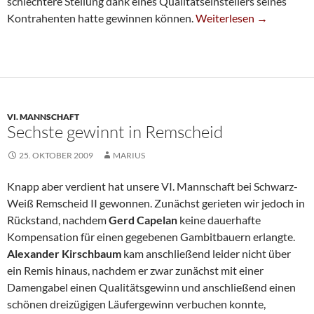
schlechtere Stellung dank eines Qualitätseinstellers seines
Kantersieg Für Dritte
Kontrahenten hatte gewinnen können.
Weiterlesen
→
VI. MANNSCHAFT
Sechste gewinnt in Remscheid
25. OKTOBER 2009
MARIUS
Knapp aber verdient hat unsere VI. Mannschaft bei Schwarz-
Weiß Remscheid II gewonnen. Zunächst gerieten wir jedoch in
Rückstand, nachdem
Gerd Capelan
keine dauerhafte
Kompensation für einen gegebenen Gambitbauern erlangte.
Alexander Kirschbaum
kam anschließend leider nicht über
ein Remis hinaus, nachdem er zwar zunächst mit einer
Damengabel einen Qualitätsgewinn und anschließend einen
schönen dreizügigen Läufergewinn verbuchen konnte,