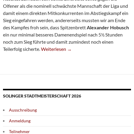
Olfener als die nominell schwächste Mannschaft der Liga und
damit einem direkten Mitkonkurrenten im Abstiegskampf ein
Sieg eingefahren werden, andererseits mussten wir am Ende
des Kampfes froh sein, dass Spitzenbrett
Alexander Hobusch
ein nur minimal besseres Damenendspiel nach 5½ Stunden
noch zum Sieg führte und damit zumindest noch einen
Umkämpftes Remis Gegen Olfen
Teilerfolg sicherte.
Weiterlesen
→
SOLINGER STADTMEISTERSCHAFT 2026
Ausschreibung
Anmeldung
Teilnehmer