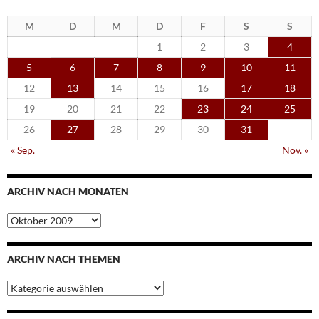
M
D
M
D
F
S
S
1
2
3
4
5
6
7
8
9
10
11
12
13
14
15
16
17
18
19
20
21
22
23
24
25
26
27
28
29
30
31
« Sep.
Nov. »
ARCHIV NACH MONATEN
Archiv
nach
Monaten
ARCHIV NACH THEMEN
Archiv
nach
Themen