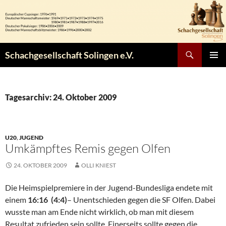
Zum
Inhalt
springen
Suchen
Schachgesellschaft Solingen e.V.
PRIMÄR
MENÜ
Tagesarchiv: 24. Oktober 2009
U20
,
JUGEND
Umkämpftes Remis gegen Olfen
24. OKTOBER 2009
OLLI KNIEST
Die Heimspielpremiere in der Jugend-Bundesliga endete mit
einem
16:16 (4:4)
– Unentschieden gegen die SF Olfen. Dabei
wusste man am Ende nicht wirklich, ob man mit diesem
Resultat zufrieden sein sollte. Einerseits sollte gegen die