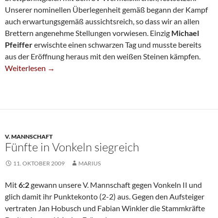
Unserer nominellen Überlegenheit gemäß begann der Kampf
auch erwartungsgemäß aussichtsreich, so dass wir an allen
Brettern angenehme Stellungen vorwiesen. Einzig
Michael
Pfeiffer
erwischte einen schwarzen Tag und musste bereits
aus der Eröffnung heraus mit den weißen Steinen kämpfen.
Vierte Wird Favoritenrolle Gerecht
Weiterlesen
→
V. MANNSCHAFT
Fünfte in Vonkeln siegreich
11. OKTOBER 2009
MARIUS
Mit
6:2
gewann unsere V. Mannschaft gegen Vonkeln II und
glich damit ihr Punktekonto (2-2) aus. Gegen den Aufsteiger
vertraten Jan Hobusch und Fabian Winkler die Stammkräfte