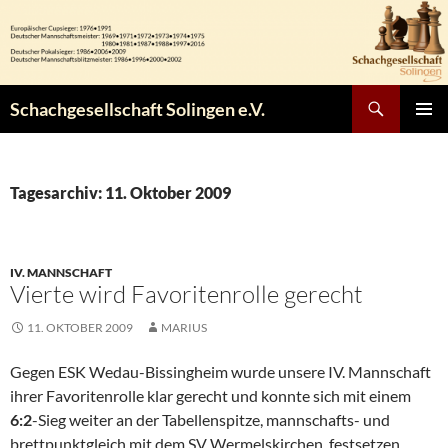
Zum
Inhalt
springen
Suchen
Schachgesellschaft Solingen e.V.
PRIMÄR
MENÜ
Tagesarchiv: 11. Oktober 2009
IV. MANNSCHAFT
Vierte wird Favoritenrolle gerecht
11. OKTOBER 2009
MARIUS
Gegen ESK Wedau-Bissingheim wurde unsere IV. Mannschaft
ihrer Favoritenrolle klar gerecht und konnte sich mit einem
6:2
-Sieg weiter an der Tabellenspitze, mannschafts- und
brettpunktgleich mit dem SV Wermelskirchen, festsetzen.