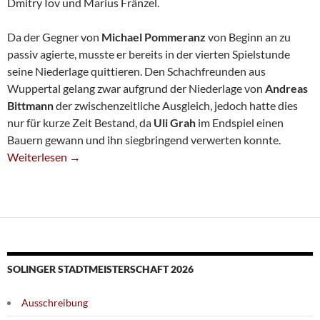
Dmitry Iov und Marius Fränzel.
Da der Gegner von
Michael Pommeranz
von Beginn an zu
passiv agierte, musste er bereits in der vierten Spielstunde
seine Niederlage quittieren. Den Schachfreunden aus
Wuppertal gelang zwar aufgrund der Niederlage von
Andreas
Bittmann
der zwischenzeitliche Ausgleich, jedoch hatte dies
nur für kurze Zeit Bestand, da
Uli Grah
im Endspiel einen
Bauern gewann und ihn siegbringend verwerten konnte.
Fünfte In Vonkeln Siegreich
Weiterlesen
→
SOLINGER STADTMEISTERSCHAFT 2026
Ausschreibung