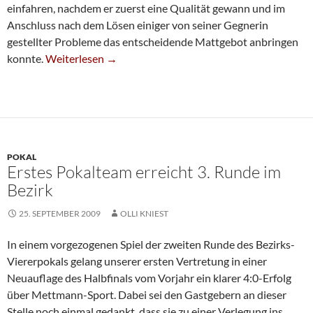
einfahren, nachdem er zuerst eine Qualität gewann und im
Anschluss nach dem Lösen einiger von seiner Gegnerin
gestellter Probleme das entscheidende Mattgebot anbringen
Vierte Setzt Sich An Die Spitze
konnte.
Weiterlesen
→
POKAL
Erstes Pokalteam erreicht 3. Runde im
Bezirk
25. SEPTEMBER 2009
OLLI KNIEST
In einem vorgezogenen Spiel der zweiten Runde des Bezirks-
Viererpokals gelang unserer ersten Vertretung in einer
Neuauflage des Halbfinals vom Vorjahr ein klarer 4:0-Erfolg
über Mettmann-Sport. Dabei sei den Gastgebern an dieser
Stelle noch einmal gedankt, dass sie zu einer Verlegung ins