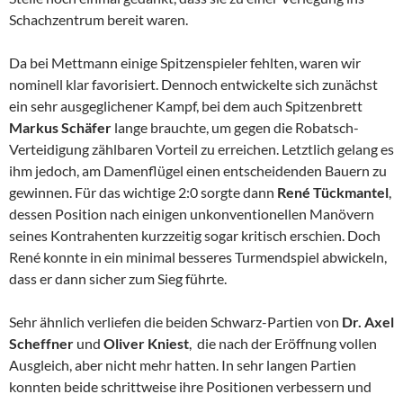
Schachzentrum bereit waren.
Da bei Mettmann einige Spitzenspieler fehlten, waren wir
nominell klar favorisiert. Dennoch entwickelte sich zunächst
ein sehr ausgeglichener Kampf, bei dem auch Spitzenbrett
Markus Schäfer
lange brauchte, um gegen die Robatsch-
Verteidigung zählbaren Vorteil zu erreichen. Letztlich gelang es
ihm jedoch, am Damenflügel einen entscheidenden Bauern zu
gewinnen. Für das wichtige 2:0 sorgte dann
René Tückmantel
,
dessen Position nach einigen unkonventionellen Manövern
seines Kontrahenten kurzzeitig sogar kritisch erschien. Doch
René konnte in ein minimal besseres Turmendspiel abwickeln,
dass er dann sicher zum Sieg führte.
Sehr ähnlich verliefen die beiden Schwarz-Partien von
Dr. Axel
Scheffner
und
Oliver Kniest
, die nach der Eröffnung vollen
Ausgleich, aber nicht mehr hatten. In sehr langen Partien
konnten beide schrittweise ihre Positionen verbessern und