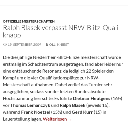
OFFIZIELLE MEISTERSCHAFTEN
Ralph Blasek verpasst NRW-Blitz-Quali
knapp
19. SEPTEMBER 2009
OLLI KNIEST
Die diesjährige Niederrhein-Blitz-Einzelmeisterschaft wurde
erstmalig im Schachzentrum ausgetragen, fand aber leider nur
eine enttäuschende Resonanz, da lediglich 22 Spieler den
Kampf um die vier Qualifikationsplätze zur NRW-
Meisterschaft aufnahmen. Dabei verlief das Turnier sehr
ausgeglichen, so dass vor der letzten Runde absolute
Hochspannung herrschte. Es führte
Dietmar Heutgens
(16½)
vor
Thomas Lemanczyk
und
Ralph Blasek
(jeweils 16),
während
Frank Noetzel
(15½) und
Gerd Kurr
(15) in
Ralph Blasek Verpasst NRW-Blitz-Quali K
Lauerstellung lagen.
Weiterlesen
→