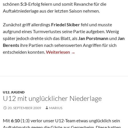
schönen
5:3
-Erfolg feiern und somit Revanche für die
Auftaktniederlage aus der letzten Saison nehmen.
Zunächst griff allerdings
Friedel Skiber
fehl und musste
aufgrund eines Turmverlustes seine Partie aufgeben. Wenig
später jedoch drehte sich das Blatt, als
Jan Porstmann
und
Jan
Berents
ihre Partien nach sehenswerten Angriffen für sich
Sechste Besiegt Witzhelden
entscheiden konnten.
Weiterlesen
→
U12
,
JUGEND
U12 mit unglücklicher Niederlage
20. SEPTEMBER 2009
MARIUS
Mit
6:10
(1:3) verlor unser U12-Team etwas unglücklich sein
Auftaktmatch gegen die Gäste aus Gerresheim. Diese hatten