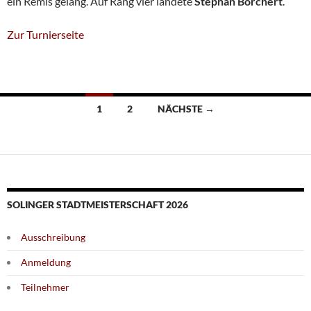
ein Remis gelang. Auf Rang vier landete
Stephan Borchert
.
Zur Turnierseite
Beitragsnavigation
1
2
NÄCHSTE →
SOLINGER STADTMEISTERSCHAFT 2026
Ausschreibung
Anmeldung
Teilnehmer