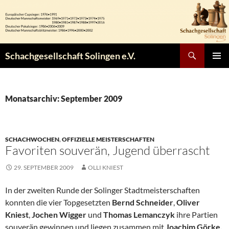
Zum
Inhalt
springen
Suchen
Schachgesellschaft Solingen e.V.
PRIMÄR
MENÜ
Monatsarchiv: September 2009
SCHACHWOCHEN
,
OFFIZIELLE MEISTERSCHAFTEN
Favoriten souverän, Jugend überrascht
29. SEPTEMBER 2009
OLLI KNIEST
In der zweiten Runde der Solinger Stadtmeisterschaften
konnten die vier Topgesetzten
Bernd Schneider
,
Oliver
Kniest
,
Jochen Wigger
und
Thomas Lemanczyk
ihre Partien
souverän gewinnen und liegen zusammen mit
Joachim Görke,