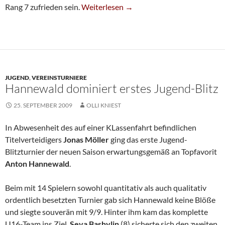
Überraschungserfolg Für Dr. Kai Wolter
Rang 7 zufrieden sein.
Weiterlesen
→
JUGEND
,
VEREINSTURNIERE
Hannewald dominiert erstes Jugend-Blitz
25. SEPTEMBER 2009
OLLI KNIEST
In Abwesenheit des auf einer KLassenfahrt befindlichen
Titelverteidigers
Jonas Möller
ging das erste Jugend-
Blitzturnier der neuen Saison erwartungsgemäß an Topfavorit
Anton Hannewald
.
Beim mit 14 Spielern sowohl quantitativ als auch qualitativ
ordentlich besetzten Turnier gab sich Hannewald keine Blöße
und siegte souverän mit 9/9. Hinter ihm kam das komplette
U16-Team ins Ziel.
Seva Bashylin
(8) sicherte sich den zweiten