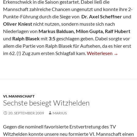
Erkenschwick in die Saison gestartet. Dabei ließ die
Mannschaft zahlreiche Chancen ungenutzt und konnte ihre 2-
Punkte-Führung durch die Siege von
Dr. Axel Scheffner
und
Oliver Kniest
nicht nutzen, sondern musste sich nach
Niederlagen von
Markus Balduan, Milon Gupta, Ralf Hubert
und
Ralph Blasek
mit
3:5
geschlagen geben. Dabei sorgte vor
allem die Partie von Ralph Blasek für Aufsehen, da es hier erst
Fehlstart In Der NRW-K
im 62. (!) Zug zum ersten Schlagfall kam.
Weiterlesen
→
VI. MANNSCHAFT
Sechste besiegt Witzhelden
20. SEPTEMBER 2009
MARIUS
Gegen die nominell favorisierte Erstvertretung des TV
Witzhelden konnte unsere neu formierte VI. Mannschaft einen