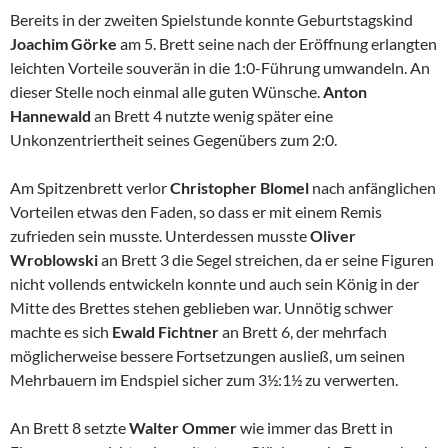
Bereits in der zweiten Spielstunde konnte Geburtstagskind
Joachim Görke
am 5. Brett seine nach der Eröffnung erlangten
leichten Vorteile souverän in die 1:0-Führung umwandeln. An
dieser Stelle noch einmal alle guten Wünsche.
Anton
Hannewald
an Brett 4 nutzte wenig später eine
Unkonzentriertheit seines Gegenübers zum 2:0.
Am Spitzenbrett verlor
Christopher Blomel
nach anfänglichen
Vorteilen etwas den Faden, so dass er mit einem Remis
zufrieden sein musste. Unterdessen musste
Oliver
Wroblowski
an Brett 3 die Segel streichen, da er seine Figuren
nicht vollends entwickeln konnte und auch sein König in der
Mitte des Brettes stehen geblieben war. Unnötig schwer
machte es sich
Ewald Fichtner
an Brett 6, der mehrfach
möglicherweise bessere Fortsetzungen ausließ, um seinen
Mehrbauern im Endspiel sicher zum 3½:1½ zu verwerten.
An Brett 8 setzte
Walter Ommer
wie immer das Brett in