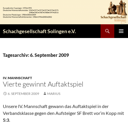
Zum
Inhalt
springen
Suchen
Schachgesellschaft Solingen e.V.
PRIMÄR
MENÜ
Tagesarchiv: 6. September 2009
IV. MANNSCHAFT
Vierte gewinnt Auftaktspiel
6. SEPTEMBER 2009
MARIUS
Unsere IV. Mannschaft gewann das Auftaktspiel in der
Verbandsklasse gegen den Aufsteiger SF Brett vor’m Kopp mit
5:3
.