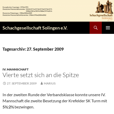
Zum
Inhalt
springen
Suchen
Schachgesellschaft Solingen e.V.
PRIMÄR
MENÜ
Tagesarchiv: 27. September 2009
IV. MANNSCHAFT
Vierte setzt sich an die Spitze
27. SEPTEMBER 2009
MARIUS
In der zweiten Runde der Verbandsklasse konnte unsere IV.
Mannschaft die zweite Besetzung der Krefelder SK Turm mit
5½:2½
bezwingen.