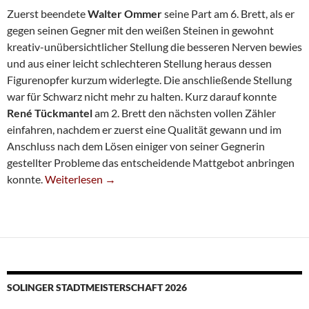
Zuerst beendete
Walter Ommer
seine Part am 6. Brett, als er
gegen seinen Gegner mit den weißen Steinen in gewohnt
kreativ-unübersichtlicher Stellung die besseren Nerven bewies
und aus einer leicht schlechteren Stellung heraus dessen
Figurenopfer kurzum widerlegte. Die anschließende Stellung
war für Schwarz nicht mehr zu halten. Kurz darauf konnte
René Tückmantel
am 2. Brett den nächsten vollen Zähler
einfahren, nachdem er zuerst eine Qualität gewann und im
Anschluss nach dem Lösen einiger von seiner Gegnerin
gestellter Probleme das entscheidende Mattgebot anbringen
Vierte Setzt Sich An Die Spitze
konnte.
Weiterlesen
→
SOLINGER STADTMEISTERSCHAFT 2026