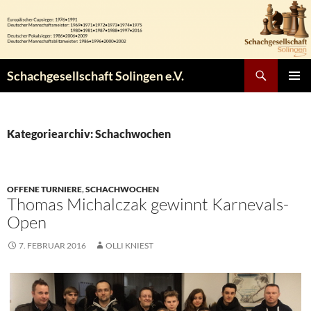
Zum
Inhalt
springen
Suchen
Schachgesellschaft Solingen e.V.
PRIMÄR
MENÜ
Kategoriearchiv: Schachwochen
OFFENE TURNIERE
,
SCHACHWOCHEN
Thomas Michalczak gewinnt Karnevals-
Open
7. FEBRUAR 2016
OLLI KNIEST