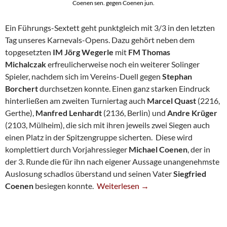
Coenen sen. gegen Coenen jun.
Ein Führungs-Sextett geht punktgleich mit 3/3 in den letzten
Tag unseres Karnevals-Opens. Dazu gehört neben dem
topgesetzten
IM Jörg Wegerle
mit
FM Thomas
Michalczak
erfreulicherweise noch ein weiterer Solinger
Spieler, nachdem sich im Vereins-Duell gegen
Stephan
Borchert
durchsetzen konnte. Einen ganz starken Eindruck
hinterließen am zweiten Turniertag auch
Marcel Quast
(2216,
Gerthe),
Manfred Lenhardt
(2136, Berlin) und
Andre Krüger
(2103, Mülheim), die sich mit ihren jeweils zwei Siegen auch
einen Platz in der Spitzengruppe sicherten. Diese wird
komplettiert durch Vorjahressieger
Michael Coenen
, der in
der 3. Runde die für ihn nach eigener Aussage unangenehmste
Auslosung schadlos überstand und seinen Vater
Siegfried
Sechs Spieler Noch Mit Makelloser Bi
Coenen
besiegen konnte.
Weiterlesen
→