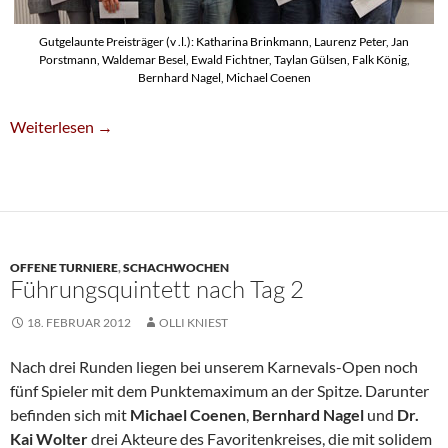
Gutgelaunte Preisträger (v .l.): Katharina Brinkmann, Laurenz Peter, Jan
Porstmann, Waldemar Besel, Ewald Fichtner, Taylan Gülsen, Falk König,
Bernhard Nagel, Michael Coenen
Michael Coenen Gewinnt Karnevals-Open
Weiterlesen
→
OFFENE TURNIERE
,
SCHACHWOCHEN
Führungsquintett nach Tag 2
18. FEBRUAR 2012
OLLI KNIEST
Nach drei Runden liegen bei unserem Karnevals-Open noch
fünf Spieler mit dem Punktemaximum an der Spitze. Darunter
befinden sich mit
Michael Coenen
,
Bernhard Nagel
und
Dr.
Kai Wolter
drei Akteure des Favoritenkreises, die mit solidem