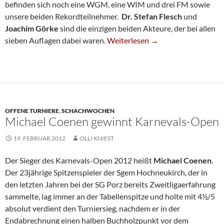
befinden sich noch eine WGM, eine WIM und drei FM sowie
unsere beiden Rekordteilnehmer.
Dr. Stefan Flesch
und
Joachim Görke
sind die einzigen beiden Akteure, der bei allen
VII. Solinger Karnevals-Open Eröf
sieben Auflagen dabei waren.
Weiterlesen
→
OFFENE TURNIERE
,
SCHACHWOCHEN
Michael Coenen gewinnt Karnevals-Open
19. FEBRUAR 2012
OLLI KNIEST
Der Sieger des Karnevals-Open 2012 heißt
Michael Coenen
.
Der 23jährige Spitzenspieler der Sgem Hochneukirch, der in
den letzten Jahren bei der SG Porz bereits Zweitligaerfahrung
sammelte, lag immer an der Tabellenspitze und holte mit 4½/5
absolut verdient den Turniersieg, nachdem er in der
Endabrechnung einen halben Buchholzpunkt vor dem