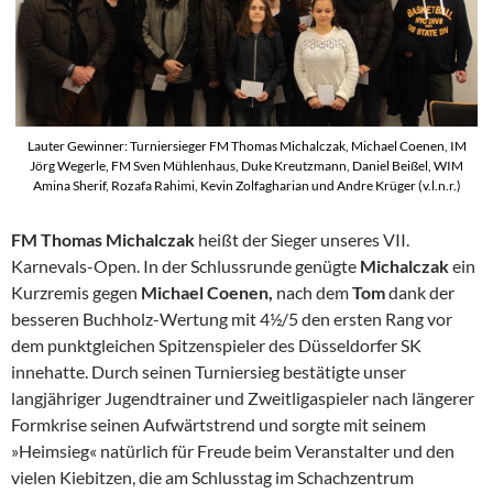
Lauter Gewinner: Turniersieger FM Thomas Michalczak, Michael Coenen, IM
Jörg Wegerle, FM Sven Mühlenhaus, Duke Kreutzmann, Daniel Beißel, WIM
Amina Sherif, Rozafa Rahimi, Kevin Zolfagharian und Andre Krüger (v.l.n.r.)
FM Thomas Michalczak
heißt der Sieger unseres VII.
Karnevals-Open. In der Schlussrunde genügte
Michalczak
ein
Kurzremis gegen
Michael Coenen,
nach dem
Tom
dank der
besseren Buchholz-Wertung mit 4½/5 den ersten Rang vor
dem punktgleichen Spitzenspieler des Düsseldorfer SK
innehatte. Durch seinen Turniersieg bestätigte unser
langjähriger Jugendtrainer und Zweitligaspieler nach längerer
Formkrise seinen Aufwärtstrend und sorgte mit seinem
»Heimsieg« natürlich für Freude beim Veranstalter und den
vielen Kiebitzen, die am Schlusstag im Schachzentrum