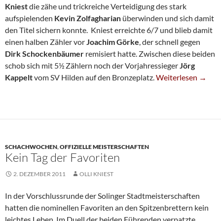
Kniest
die zähe und trickreiche Verteidigung des stark
aufspielenden
Kevin Zolfagharian
überwinden und sich damit
den Titel sichern konnte. Kniest erreichte 6/7 und blieb damit
einen halben Zähler vor
Joachim Görke
, der schnell gegen
Dirk Schockenbäumer
remisiert hatte. Zwischen diese beiden
schob sich mit 5½ Zählern noch der Vorjahressieger
Jörg
Oliver Kniest Gewi
Kappelt
vom SV Hilden auf den Bronzeplatz.
Weiterlesen
→
SCHACHWOCHEN
,
OFFIZIELLE MEISTERSCHAFTEN
Kein Tag der Favoriten
2. DEZEMBER 2011
OLLI KNIEST
In der Vorschlussrunde der Solinger Stadtmeisterschaften
hatten die nominellen Favoriten an den Spitzenbrettern kein
leichtes Leben. Im Duell der beiden Führenden verpatzte