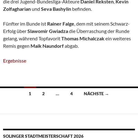
die drei Jugend-Bundesliga-Akteure
Daniel Reksten
,
Kevin
Zolfagharian
und
Seva Bashylin
befinden.
Fünfter im Bunde ist
Rainer Falge
, dem mit seinem Schwarz-
Erfolg über
Slawomir Gwiadza
die Überraschung der Runde
gelang, während Topfavorit
Thomas Michalczak
ein weiteres
Remis gegen
Maik Naundorf
abgab.
Ergebnisse
Beitragsnavigation
1
2
…
4
NÄCHSTE →
SOLINGER STADTMEISTERSCHAFT 2026