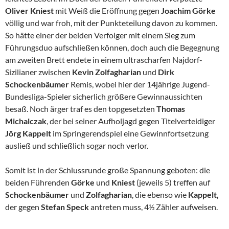
Oliver Kniest
mit Weiß die Eröffnung gegen
Joachim Görke
völlig und war froh, mit der Punkteteilung davon zu kommen.
So hätte einer der beiden Verfolger mit einem Sieg zum
Führungsduo aufschließen können, doch auch die Begegnung
am zweiten Brett endete in einem ultrascharfen Najdorf-
Sizilianer zwischen
Kevin Zolfagharian
und
Dirk
Schockenbäumer
Remis, wobei hier der 14jährige Jugend-
Bundesliga-Spieler sicherlich größere Gewinnaussichten
besaß. Noch ärger traf es den topgesetzten
Thomas
Michalczak
, der bei seiner Aufholjagd gegen Titelverteidiger
Jörg Kappelt
im Springerendspiel eine Gewinnfortsetzung
ausließ und schließlich sogar noch verlor.
Somit ist in der Schlussrunde große Spannung geboten: die
beiden Führenden
Görke
und
Kniest
(jeweils 5) treffen auf
Schockenbäumer
und
Zolfagharian
, die ebenso wie
Kappelt,
der gegen
Stefan Speck
antreten muss, 4½ Zähler aufweisen.