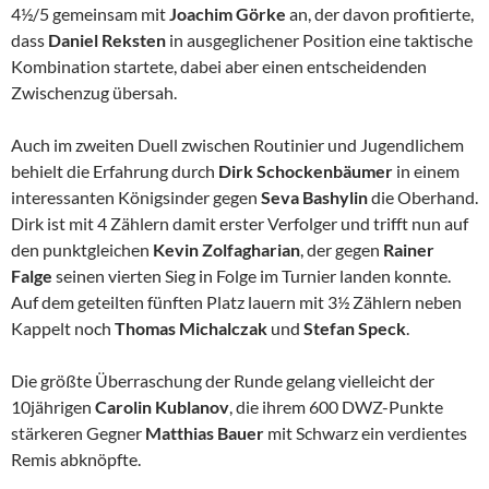
4½/5 gemeinsam mit
Joachim Görke
an, der davon profitierte,
dass
Daniel Reksten
in ausgeglichener Position eine taktische
Kombination startete, dabei aber einen entscheidenden
Zwischenzug übersah.
Auch im zweiten Duell zwischen Routinier und Jugendlichem
behielt die Erfahrung durch
Dirk Schockenbäumer
in einem
interessanten Königsinder gegen
Seva Bashylin
die Oberhand.
Dirk ist mit 4 Zählern damit erster Verfolger und trifft nun auf
den punktgleichen
Kevin Zolfagharian
, der gegen
Rainer
Falge
seinen vierten Sieg in Folge im Turnier landen konnte.
Auf dem geteilten fünften Platz lauern mit 3½ Zählern neben
Kappelt noch
Thomas
Michalczak
und
Stefan Speck
.
Die größte Überraschung der Runde gelang vielleicht der
10jährigen
Carolin Kublanov
, die ihrem 600 DWZ-Punkte
stärkeren Gegner
Matthias Bauer
mit Schwarz ein verdientes
Remis abknöpfte.