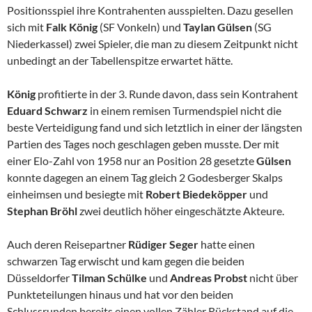
Positionsspiel ihre Kontrahenten ausspielten. Dazu gesellen
sich mit
Falk
König
(SF Vonkeln) und
Taylan Gülsen
(SG
Niederkassel) zwei Spieler, die man zu diesem Zeitpunkt nicht
unbedingt an der Tabellenspitze erwartet hätte.
König
profitierte in der 3. Runde davon, dass sein Kontrahent
Eduard Schwarz
in einem remisen Turmendspiel nicht die
beste Verteidigung fand und sich letztlich in einer der längsten
Partien des Tages noch geschlagen geben musste. Der mit
einer Elo-Zahl von 1958 nur an Position 28 gesetzte
Gülsen
konnte dagegen an einem Tag gleich 2 Godesberger Skalps
einheimsen und besiegte mit
Robert Biedeköpper
und
Stephan Bröhl
zwei deutlich höher eingeschätzte Akteure.
Auch deren Reisepartner
Rüdiger Seger
hatte einen
schwarzen Tag erwischt und kam gegen die beiden
Düsseldorfer
Tilman Schülke
und
Andreas Probst
nicht über
Punkteteilungen hinaus und hat vor den beiden
Schlussrunden bereits einen vollen Zähler Rückstand auf die