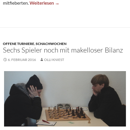
Thomas Michalczak Gewinnt Karnevals-Open
mitfieberten.
Weiterlesen
→
OFFENE TURNIERE
,
SCHACHWOCHEN
Sechs Spieler noch mit makelloser Bilanz
6. FEBRUAR 2016
OLLI KNIEST