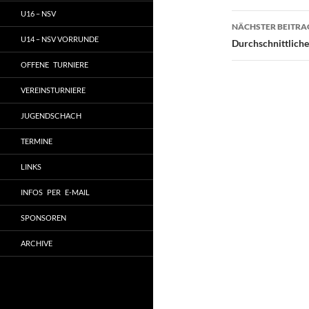
U16 – NSV
NÄCHSTER BEITRA
U14 – NSV VORRUNDE
Durchschnittlich
OFFENE TURNIERE
VEREINSTURNIERE
JUGENDSCHACH
TERMINE
LINKS
INFOS PER E-MAIL
SPONSOREN
ARCHIVE