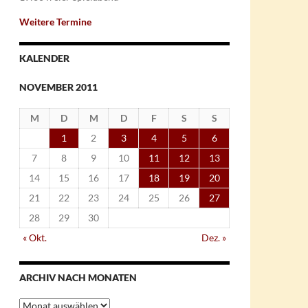
Weitere Termine
KALENDER
NOVEMBER 2011
M
D
M
D
F
S
S
1
2
3
4
5
6
7
8
9
10
11
12
13
14
15
16
17
18
19
20
21
22
23
24
25
26
27
28
29
30
« Okt.
Dez. »
ARCHIV NACH MONATEN
Archiv