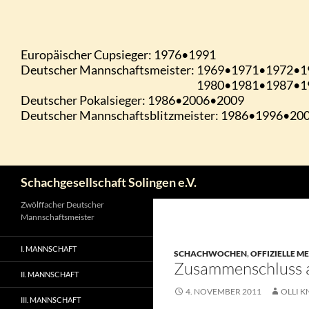
Zum
Inhalt
springen
Suchen
Schachgesellschaft Solingen e.V.
Zwölffacher Deutscher
Mannschaftsmeister
I. MANNSCHAFT
SCHACHWOCHEN
,
OFFIZIELLE M
Zusammenschluss a
II. MANNSCHAFT
4. NOVEMBER 2011
OLLI K
III. MANNSCHAFT