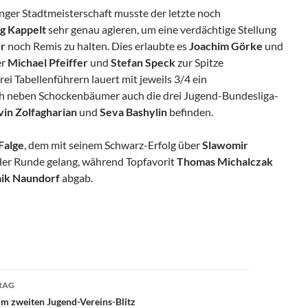
inger Stadtmeisterschaft musste der letzte noch
rg Kappelt
sehr genau agieren, um eine verdächtige Stellung
r
noch Remis zu halten. Dies erlaubte es
Joachim Görke
und
er
Michael
Pfeiffer
und
Stefan Speck
zur Spitze
ei Tabellenführern lauert mit jeweils 3/4 ein
ich neben Schockenbäumer auch die drei Jugend-Bundesliga-
in Zolfagharian
und
Seva Bashylin
befinden.
Falge
, dem mit seinem Schwarz-Erfolg über
Slawomir
er Runde gelang, während Topfavorit
Thomas Michalczak
ik Naundorf
abgab.
avigation
RAG
im zweiten Jugend-Vereins-Blitz