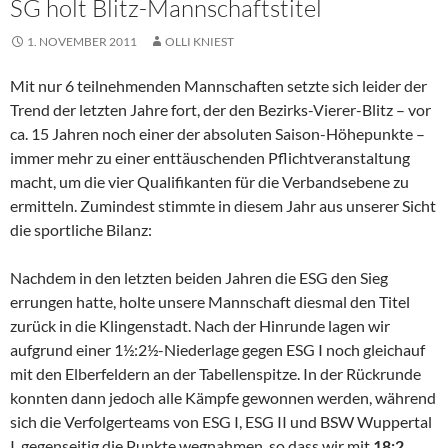
SG holt Blitz-Mannschaftstitel
1. NOVEMBER 2011
OLLI KNIEST
Mit nur 6 teilnehmenden Mannschaften setzte sich leider der
Trend der letzten Jahre fort, der den Bezirks-Vierer-Blitz – vor
ca. 15 Jahren noch einer der absoluten Saison-Höhepunkte –
immer mehr zu einer enttäuschenden Pflichtveranstaltung
macht, um die vier Qualifikanten für die Verbandsebene zu
ermitteln. Zumindest stimmte in diesem Jahr aus unserer Sicht
die sportliche Bilanz:
Nachdem in den letzten beiden Jahren die ESG den Sieg
errungen hatte, holte unsere Mannschaft diesmal den Titel
zurück in die Klingenstadt. Nach der Hinrunde lagen wir
aufgrund einer 1½:2½-Niederlage gegen ESG I noch gleichauf
mit den Elberfeldern an der Tabellenspitze. In der Rückrunde
konnten dann jedoch alle Kämpfe gewonnen werden, während
sich die Verfolgerteams von ESG I, ESG II und BSW Wuppertal
I gegenseitig die Punkte wegnahmen, so dass wir mit
18:2