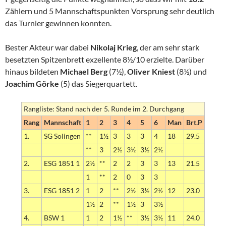
Zählern und 5 Mannschaftspunkten Vorsprung sehr deutlich
das Turnier gewinnen konnten.
Bester Akteur war dabei
Nikolaj Krieg
, der am sehr stark
besetzten Spitzenbrett exzellente 8½/10 erzielte. Darüber
hinaus bildeten
Michael Berg
(7½),
Oliver Kniest
(8½) und
Joachim Görke
(5) das Siegerquartett.
Rangliste: Stand nach der 5. Runde im 2. Durchgang
Rang
Mannschaft
1
2
3
4
5
6
Man
Brt.P
1.
SG Solingen
**
1½
3
3
3
4
18
29.5
**
3
2½
3½
3½
2½
2.
ESG 1851 1
2½
**
2
2
3
3
13
21.5
1
**
2
0
3
3
3.
ESG 1851 2
1
2
**
2½
3½
2½
12
23.0
1½
2
**
1½
3
3½
4.
BSW 1
1
2
1½
**
3½
3½
11
24.0