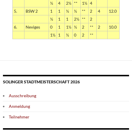
½
4
2½
**
1½
4
5.
BSW 2
1
1
½
½
**
2
4
12.0
½
1
1
2½
**
2
6.
Neviges
0
1
1½
½
2
**
2
10.0
1½
1
½
0
2
**
SOLINGER STADTMEISTERSCHAFT 2026
Ausschreibung
Anmeldung
Teilnehmer