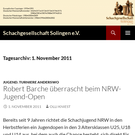
Zum
Inhalt
springen
Suchen
Schachgesellschaft Solingen e.V.
PRIMÄR
MENÜ
Tagesarchiv: 1. November 2011
JUGEND
,
TURNIERE ANDERSWO
Robert Barche überrascht beim NRW-
Jugend-Open
1. NOVEMBER 2011
OLLI KNIEST
Bereits seit 9 Jahren richtet die Schachjugend NRW in den
Herbstferien ein Jugendopen in den 3 Altersklassen U25, U18
und U14 aus, bei dem auch die Chance besteht, sich direkt für