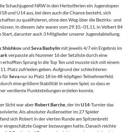
et die Schachjugend NRW in den Herbstferien ein Jugendopen
U18 und U14 aus, bei dem auch die Chance besteht, sich
haften zu qualifizieren, ohne den Weg über die Bezirks- und
ssen. In diesem Jahr waren vom 29.10.–01.11. in Velbert 84
 Start, darunter auch 3 Mitglieder unserer Jugendabteilung.
 Shishkov
und
Seva Bashylin
mit jeweils 4/7 ein Ergebnis im
ark
verpasste als Nummer 16 der Setzliste durch eine
 erhofften Sprung in die Top Ten und musste sich mit einem
1. Platz zufrieden geben. Aufgrund der schlechteren
s für
Seva
nur zu Platz 18 im 48-köpfigen Teilnehmerfeld.
urch eine größere Stabilität in seinem Spiel, so dass er
er verdiente Punkteteilungen erzielen konnte.
er Sicht war aber
Robert Barche
, der im
U14
-Turnier das
olvierte. Als absoluter Außenseiter im 27 Spieler
fand sich Robert in der vierten Runde am Spitzenbrett
er eingeschätzte Gegner bezwungen hatte. Danach reichte