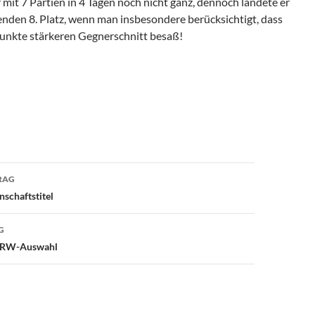
 mit 7 Partien in 4 Tagen noch nicht ganz, dennoch landete er
enden 8. Platz, wenn man insbesondere berücksichtigt, dass
unkte stärkeren Gegnerschnitt besaß!
avigation
RAG
nschaftstitel
G
 NRW-Auswahl