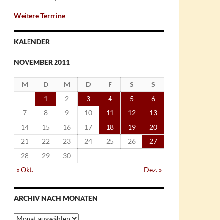
Weitere Termine
KALENDER
NOVEMBER 2011
M
D
M
D
F
S
S
1
2
3
4
5
6
7
8
9
10
11
12
13
14
15
16
17
18
19
20
21
22
23
24
25
26
27
28
29
30
« Okt.
Dez. »
ARCHIV NACH MONATEN
Archiv