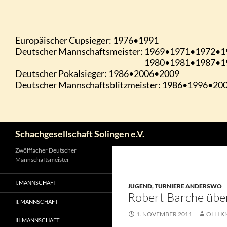
Zum
Inhalt
springen
Suchen
Schachgesellschaft Solingen e.V.
Zwölffacher Deutscher
Mannschaftsmeister
I. MANNSCHAFT
JUGEND
,
TURNIERE ANDERSWO
Robert Barche üb
II. MANNSCHAFT
1. NOVEMBER 2011
OLLI K
III. MANNSCHAFT