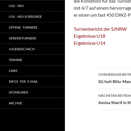
die Kondition für das Turnier
U16 – NSV
mit 4/7 auf einem hervorrag
er einen um fast 450 DWZ-P
U14 – NSV VORRUNDE
OFFENE TURNIERE
Turnierbericht der SJNRW
Ergebnisse U18
VEREINSTURNIERE
Ergebnisse U14
JUGENDSCHACH
TERMINE
Beitragsn
LINKS
VORHERIGER BEIT
SG holt Blitz-Man
INFOS PER E-MAIL
SPONSOREN
NÄCHSTER BEITRA
Amina Sherif in
ARCHIVE