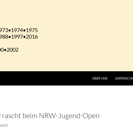
ÜBER UNS
DATENSCH
errascht beim NRW-Jugend-Open
NIEST