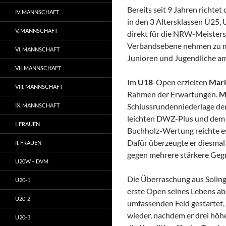
Bereits seit 9 Jahren richt
IV. MANNSCHAFT
in den 3 Altersklassen U25, 
V. MANNSCHAFT
direkt für die NRW-Meistersc
Verbandsebene nehmen zu mü
VI. MANNSCHAFT
Junioren und Jugendliche am
VII. MANNSCHAFT
Im
U18
-Open erzielten
Mark
VIII. MANNSCHAFT
Rahmen der Erwartungen.
M
Schlussrundenniederlage den
IX. MANNSCHAFT
leichten DWZ-Plus und dem 1
I. FRAUEN
Buchholz-Wertung reichte e
Dafür überzeugte er diesmal d
II. FRAUEN
gegen mehrere stärkere Gegn
U20W – DVM
Die Überraschung aus Soling
U20-1
erste Open seines Lebens abs
U20-2
umfassenden Feld gestartet, 
wieder, nachdem er drei höh
U20-3