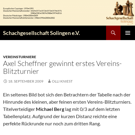
Zum
Inhalt
springen
Suchen
Schachgesellschaft Solingen e.V.
PRIMÄR
MENÜ
VEREINSTURNIERE
Axel Scheffner gewinnt erstes Vereins-
Blitzturnier
18. SEPTEMBER 2009
OLLI KNIEST
Ein seltenes Bild bot sich den Betrachtern der Tabelle nach der
Hinrunde des kleinen, aber feinen ersten Vereins-Blitzturniers.
Titelverteidiger
Michael Berg
lag mit 0/3 auf dem letzten
Tabellenplatz. Aufgrund der kurzen Distanz reichte eine
perfekte Rückrunde nur noch zum dritten Rang.