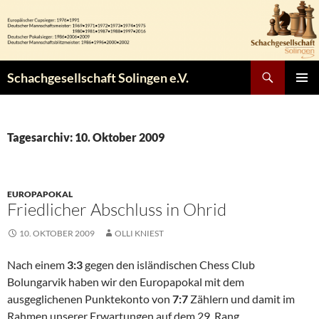
Zum
Inhalt
springen
Suchen
Schachgesellschaft Solingen e.V.
PRIMÄR
MENÜ
Tagesarchiv: 10. Oktober 2009
EUROPAPOKAL
Friedlicher Abschluss in Ohrid
10. OKTOBER 2009
OLLI KNIEST
Nach einem
3:3
gegen den isländischen Chess Club
Bolungarvik haben wir den Europapokal mit dem
ausgeglichenen Punktekonto von
7:7
Zählern und damit im
Rahmen unserer Erwartungen auf dem 29. Rang