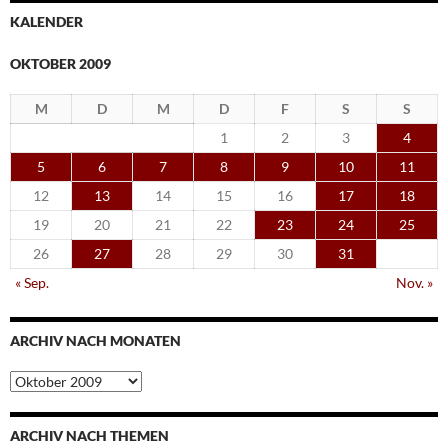
KALENDER
OKTOBER 2009
M
D
M
D
F
S
S
1
2
3
4
5
6
7
8
9
10
11
12
13
14
15
16
17
18
19
20
21
22
23
24
25
26
27
28
29
30
31
« Sep.
Nov. »
ARCHIV NACH MONATEN
Archiv
nach
Monaten
ARCHIV NACH THEMEN