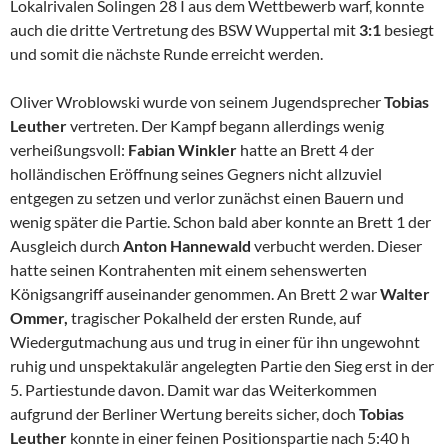
Lokalrivalen Solingen 28 I aus dem Wettbewerb warf, konnte
auch die dritte Vertretung des BSW Wuppertal mit
3:1
besiegt
und somit die nächste Runde erreicht werden.
Oliver Wroblowski wurde von seinem Jugendsprecher
Tobias
Leuther
vertreten. Der Kampf begann allerdings wenig
verheißungsvoll:
Fabian Winkler
hatte an Brett 4 der
holländischen Eröffnung seines Gegners nicht allzuviel
entgegen zu setzen und verlor zunächst einen Bauern und
wenig später die Partie. Schon bald aber konnte an Brett 1 der
Ausgleich durch
Anton Hannewald
verbucht werden. Dieser
hatte seinen Kontrahenten mit einem sehenswerten
Königsangriff auseinander genommen. An Brett 2 war
Walter
Ommer,
tragischer Pokalheld der ersten Runde, auf
Wiedergutmachung aus und trug in einer für ihn ungewohnt
ruhig und unspektakulär angelegten Partie den Sieg erst in der
5. Partiestunde davon. Damit war das Weiterkommen
aufgrund der Berliner Wertung bereits sicher, doch
Tobias
Leuther
konnte in einer feinen Positionspartie nach 5:40 h