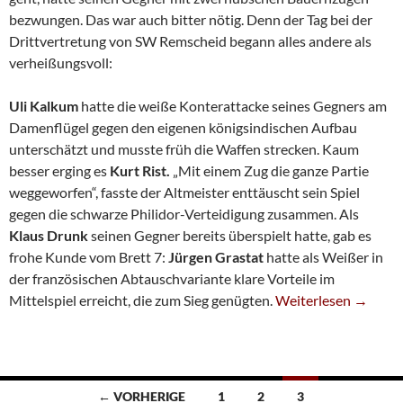
bezwungen. Das war auch bitter nötig. Denn der Tag bei der
Drittvertretung von SW Remscheid begann alles andere als
verheißungsvoll:
Uli Kalkum
hatte die weiße Konterattacke seines Gegners am
Damenflügel gegen den eigenen königsindischen Aufbau
unterschätzt und musste früh die Waffen strecken. Kaum
besser erging es
Kurt Rist.
„Mit einem Zug die ganze Partie
weggeworfen“, fasste der Altmeister enttäuscht sein Spiel
gegen die schwarze Philidor-Verteidigung zusammen. Als
Klaus Drunk
seinen Gegner bereits überspielt hatte, gab es
frohe Kunde vom Brett 7:
Jürgen Grastat
hatte als Weißer in
der französischen Abtauschvariante klare Vorteile im
Siebte Erreicht Une
Mittelspiel erreicht, die zum Sieg genügten.
Weiterlesen
→
Beitragsnavigation
← VORHERIGE
1
2
3