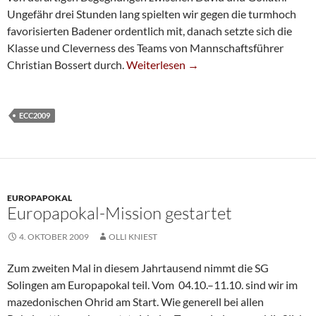
Ungefähr drei Stunden lang spielten wir gegen die turmhoch
favorisierten Badener ordentlich mit, danach setzte sich die
Klasse und Cleverness des Teams von Mannschaftsführer
Nichts Zählbares Gegen Baden Baden
Christian Bossert durch.
Weiterlesen
→
ECC2009
EUROPAPOKAL
Europapokal-Mission gestartet
4. OKTOBER 2009
OLLI KNIEST
Zum zweiten Mal in diesem Jahrtausend nimmt die SG
Solingen am Europapokal teil. Vom 04.10.–11.10. sind wir im
mazedonischen Ohrid am Start. Wie generell bei allen