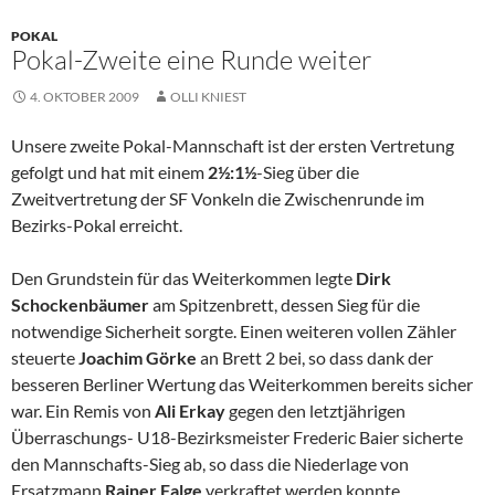
POKAL
Pokal-Zweite eine Runde weiter
4. OKTOBER 2009
OLLI KNIEST
Unsere zweite Pokal-Mannschaft ist der ersten Vertretung
gefolgt und hat mit einem
2½:1½
-Sieg über die
Zweitvertretung der SF Vonkeln die Zwischenrunde im
Bezirks-Pokal erreicht.
Den Grundstein für das Weiterkommen legte
Dirk
Schockenbäumer
am Spitzenbrett, dessen Sieg für die
notwendige Sicherheit sorgte. Einen weiteren vollen Zähler
steuerte
Joachim Görke
an Brett 2 bei, so dass dank der
besseren Berliner Wertung das Weiterkommen bereits sicher
war. Ein Remis von
Ali Erkay
gegen den letztjährigen
Überraschungs- U18-Bezirksmeister Frederic Baier sicherte
den Mannschafts-Sieg ab, so dass die Niederlage von
Ersatzmann
Rainer Falge
verkraftet werden konnte.