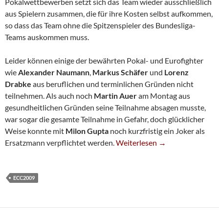
Pokalwettbewerben setzt sich das Team wieder ausschließlich
aus Spielern zusammen, die für ihre Kosten selbst aufkommen,
so dass das Team ohne die Spitzenspieler des Bundesliga-
Teams auskommen muss.
Leider können einige der bewährten Pokal- und Eurofighter
wie
Alexander Naumann
,
Markus Schäfer
und
Lorenz
Drabke
aus beruflichen und terminlichen Gründen nicht
teilnehmen. Als auch noch
Martin Auer
am Montag aus
gesundheitlichen Gründen seine Teilnahme absagen musste,
war sogar die gesamte Teilnahme in Gefahr, doch glücklicher
Weise konnte mit
Milon Gupta
noch kurzfristig ein Joker als
Europapokal-Mission Gestarte
Ersatzmann verpflichtet werden.
Weiterlesen
→
ECC2009