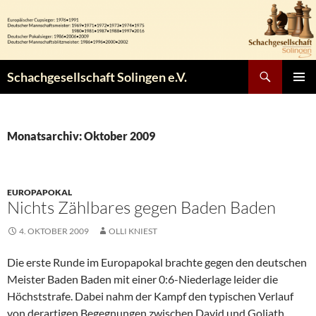
Zum
Inhalt
springen
Suchen
Schachgesellschaft Solingen e.V.
PRIMÄR
MENÜ
Monatsarchiv: Oktober 2009
EUROPAPOKAL
Nichts Zählbares gegen Baden Baden
4. OKTOBER 2009
OLLI KNIEST
Die erste Runde im Europapokal brachte gegen den deutschen
Meister Baden Baden mit einer 0:6-Niederlage leider die
Höchststrafe. Dabei nahm der Kampf den typischen Verlauf
von derartigen Begegnungen zwischen David und Goliath.