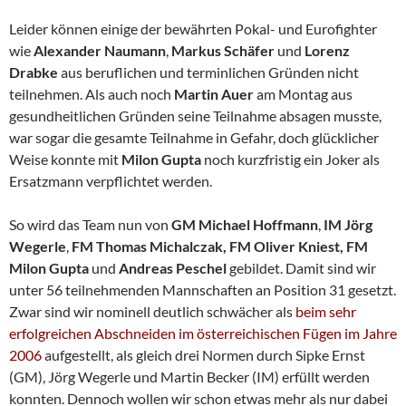
Leider können einige der bewährten Pokal- und Eurofighter
wie
Alexander Naumann
,
Markus Schäfer
und
Lorenz
Drabke
aus beruflichen und terminlichen Gründen nicht
teilnehmen. Als auch noch
Martin Auer
am Montag aus
gesundheitlichen Gründen seine Teilnahme absagen musste,
war sogar die gesamte Teilnahme in Gefahr, doch glücklicher
Weise konnte mit
Milon Gupta
noch kurzfristig ein Joker als
Ersatzmann verpflichtet werden.
So wird das Team nun von
GM Michael Hoffmann
,
IM Jörg
Wegerle
,
FM Thomas Michalczak,
FM Oliver Kniest, FM
Milon Gupta
und
Andreas Peschel
gebildet. Damit sind wir
unter 56 teilnehmenden Mannschaften an Position 31 gesetzt.
Zwar sind wir nominell deutlich schwächer als
beim sehr
erfolgreichen Abschneiden im österreichischen Fügen im Jahre
2006
aufgestellt, als gleich drei Normen durch Sipke Ernst
(GM), Jörg Wegerle und Martin Becker (IM) erfüllt werden
konnten. Dennoch wollen wir schon etwas mehr als nur dabei