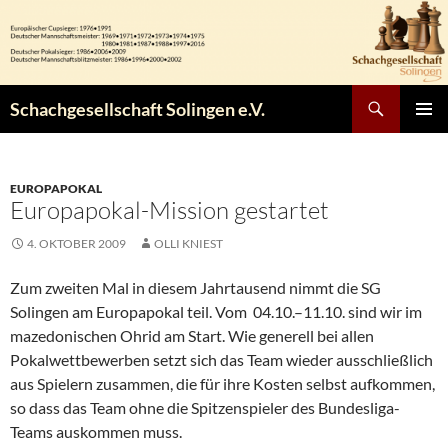
Zum
Inhalt
springen
Suchen
Schachgesellschaft Solingen e.V.
PRIMÄR
MENÜ
EUROPAPOKAL
Europapokal-Mission gestartet
4. OKTOBER 2009
OLLI KNIEST
Zum zweiten Mal in diesem Jahrtausend nimmt die SG
Solingen am Europapokal teil. Vom 04.10.–11.10. sind wir im
mazedonischen Ohrid am Start. Wie generell bei allen
Pokalwettbewerben setzt sich das Team wieder ausschließlich
aus Spielern zusammen, die für ihre Kosten selbst aufkommen,
so dass das Team ohne die Spitzenspieler des Bundesliga-
Teams auskommen muss.