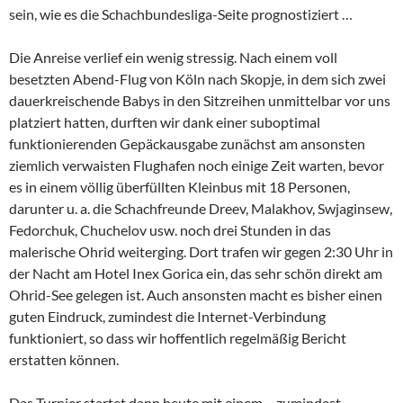
sein, wie es die Schachbundesliga-Seite prognostiziert …
Die Anreise verlief ein wenig stressig. Nach einem voll
besetzten Abend-Flug von Köln nach Skopje, in dem sich zwei
dauerkreischende Babys in den Sitzreihen unmittelbar vor uns
platziert hatten, durften wir dank einer suboptimal
funktionierenden Gepäckausgabe zunächst am ansonsten
ziemlich verwaisten Flughafen noch einige Zeit warten, bevor
es in einem völlig überfüllten Kleinbus mit 18 Personen,
darunter u. a. die Schachfreunde Dreev, Malakhov, Swjaginsew,
Fedorchuk, Chuchelov usw. noch drei Stunden in das
malerische Ohrid weiterging. Dort trafen wir gegen 2:30 Uhr in
der Nacht am Hotel Inex Gorica ein, das sehr schön direkt am
Ohrid-See gelegen ist. Auch ansonsten macht es bisher einen
guten Eindruck, zumindest die Internet-Verbindung
funktioniert, so dass wir hoffentlich regelmäßig Bericht
erstatten können.
Das Turnier startet dann heute mit einem – zumindest