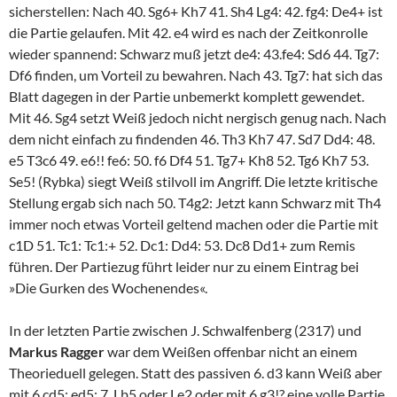
sicherstellen: Nach 40. Sg6+ Kh7 41. Sh4 Lg4: 42. fg4: De4+ ist
die Partie gelaufen. Mit 42. e4 wird es nach der Zeitkonrolle
wieder spannend: Schwarz muß jetzt de4: 43.fe4: Sd6 44. Tg7:
Df6 finden, um Vorteil zu bewahren. Nach 43. Tg7: hat sich das
Blatt dagegen in der Partie unbemerkt komplett gewendet.
Mit 46. Sg4 setzt Weiß jedoch nicht nergisch genug nach. Nach
dem nicht einfach zu findenden 46. Th3 Kh7 47. Sd7 Dd4: 48.
e5 T3c6 49. e6!! fe6: 50. f6 Df4 51. Tg7+ Kh8 52. Tg6 Kh7 53.
Se5! (Rybka) siegt Weiß stilvoll im Angriff. Die letzte kritische
Stellung ergab sich nach 50. T4g2: Jetzt kann Schwarz mit Th4
immer noch etwas Vorteil geltend machen oder die Partie mit
c1D 51. Tc1: Tc1:+ 52. Dc1: Dd4: 53. Dc8 Dd1+ zum Remis
führen. Der Partiezug führt leider nur zu einem Eintrag bei
»Die Gurken des Wochenendes«.
In der letzten Partie zwischen J. Schwalfenberg (2317) und
Markus Ragger
war dem Weißen offenbar nicht an einem
Theorieduell gelegen. Statt des passiven 6. d3 kann Weiß aber
mit 6.cd5: ed5: 7. Lb5 oder Le2 oder mit 6.g3!? eine volle Partie