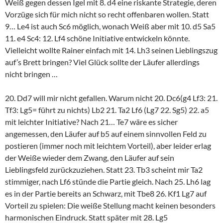
Weiß gegen dessen Igel mit 8. d4 eine riskante Strategie, deren
Vorzüge sich für mich nicht so recht offenbaren wollen. Statt
9… Le4 ist auch Sc6 möglich, wonach Weiß aber mit 10. d5 Sa5
11. e4 Sc4: 12. Lf4 schöne Initiative entwickeln könnte.
Vielleicht wollte Rainer einfach mit 14. Lh3 seinen Lieblingszug
auf’s Brett bringen? Viel Glück sollte der Läufer allerdings
nicht bringen …
20. Dd7 will mir nicht gefallen. Warum nicht 20. Dc6(g4 Lf3: 21.
Tf3: Lg5= führt zu nichts) Lb2 21. Ta2 Lf6 (Lg7 22. Sg5) 22. a5
mit leichter Initiative? Nach 21… Te7 wäre es sicher
angemessen, den Läufer auf b5 auf einem sinnvollen Feld zu
postieren (immer noch mit leichtem Vorteil), aber leider erlag
der Weiße wieder dem Zwang, den Läufer auf sein
Lieblingsfeld zurückzuziehen. Statt 23. Tb3 scheint mir Ta2
stimmiger, nach Lf6 stünde die Partie gleich. Nach 25. Lh6 lag
es in der Partie bereits an Schwarz, mit Tbe8 26. Kf1 Lg7 auf
Vorteil zu spielen: Die weiße Stellung macht keinen besonders
harmonischen Eindruck. Statt später mit 28. Lg5