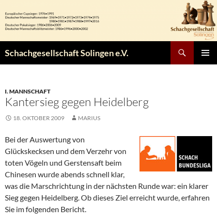
Zum
Inhalt
springen
Suchen
Schachgesellschaft Solingen e.V.
PRIMÄR
MENÜ
I. MANNSCHAFT
Kantersieg gegen Heidelberg
18. OKTOBER 2009
MARIUS
Bei der Auswertung von
Glückskecksen und dem Verzehr von
toten Vögeln und Gerstensaft beim
Chinesen wurde abends schnell klar,
was die Marschrichtung in der nächsten Runde war: ein klarer
Sieg gegen Heidelberg. Ob dieses Ziel erreicht wurde, erfahren
Sie im folgenden Bericht.