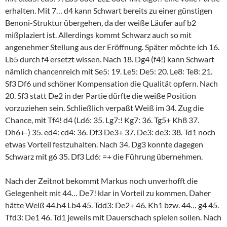
erhalten. Mit 7… d4 kann Schwart bereits zu einer günstigen
Benoni-Struktur übergehen, da der weiße Läufer auf b2
mißplaziert ist. Allerdings kommt Schwarz auch so mit
angenehmer Stellung aus der Eröffnung. Später möchte ich 16.
Lb5 durch f4 ersetzt wissen. Nach 18. Dg4 (f4!) kann Schwart
nämlich chancenreich mit Se5: 19. Le5: De5: 20. Le8: Te8: 21.
Sf3 Df6 und schöner Kompensation die Qualität opfern. Nach
20. Sf3 statt De2 in der Partie dürfte die weiße Position
vorzuziehen sein. Schließlich verpaßt Weiß im 34. Zug die
Chance, mit Tf4! d4 (Ld6: 35. Lg7:! Kg7: 36. Tg5+ Kh8 37.
Dh6+-) 35. ed4: cd4: 36. Df3 De3+ 37. De3: de3: 38. Td1 noch
etwas Vorteil festzuhalten. Nach 34. Dg3 konnte dagegen
Schwarz mit g6 35. Df3 Ld6: =+ die Führung übernehmen.
Nach der Zeitnot bekommt Markus noch unverhofft die
Gelegenheit mit 44… De7! klar in Vorteil zu kommen. Daher
hätte Weiß 44.h4 Lb4 45. Tdd3: De2+ 46. Kh1 bzw. 44… g4 45.
Tfd3: De1 46. Td1 jeweils mit Dauerschach spielen sollen. Nach