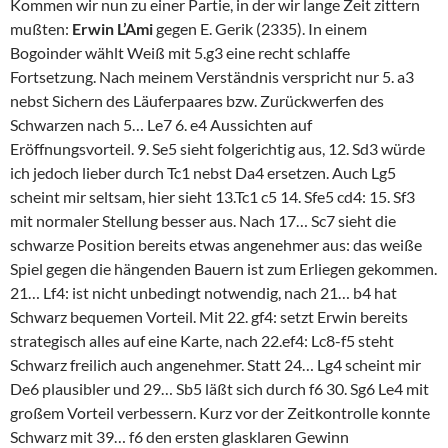
Kommen wir nun zu einer Partie, in der wir lange Zeit zittern
mußten:
Erwin L’Ami
gegen E. Gerik (2335). In einem
Bogoinder wählt Weiß mit 5.g3 eine recht schlaffe
Fortsetzung. Nach meinem Verständnis verspricht nur 5. a3
nebst Sichern des Läuferpaares bzw. Zurückwerfen des
Schwarzen nach 5… Le7 6. e4 Aussichten auf
Eröffnungsvorteil. 9. Se5 sieht folgerichtig aus, 12. Sd3 würde
ich jedoch lieber durch Tc1 nebst Da4 ersetzen. Auch Lg5
scheint mir seltsam, hier sieht 13.Tc1 c5 14. Sfe5 cd4: 15. Sf3
mit normaler Stellung besser aus. Nach 17… Sc7 sieht die
schwarze Position bereits etwas angenehmer aus: das weiße
Spiel gegen die hängenden Bauern ist zum Erliegen gekommen.
21… Lf4: ist nicht unbedingt notwendig, nach 21… b4 hat
Schwarz bequemen Vorteil. Mit 22. gf4: setzt Erwin bereits
strategisch alles auf eine Karte, nach 22.ef4: Lc8-f5 steht
Schwarz freilich auch angenehmer. Statt 24… Lg4 scheint mir
De6 plausibler und 29… Sb5 läßt sich durch f6 30. Sg6 Le4 mit
großem Vorteil verbessern. Kurz vor der Zeitkontrolle konnte
Schwarz mit 39… f6 den ersten glasklaren Gewinn