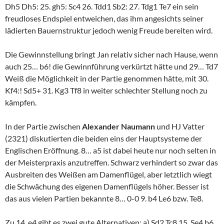
Dh5 Dh5: 25. gh5: Sc4 26. Tdd1 Sb2: 27. Tdg1 Te7 ein sein
freudloses Endspiel entweichen, das ihm angesichts seiner
lädierten Bauernstruktur jedoch wenig Freude bereiten wird.
Die Gewinnstellung bringt Jan relativ sicher nach Hause, wenn
auch 25… b6! die Gewinnführung verkürtzt hätte und 29… Td7
Weiß die Möglichkeit in der Partie genommen hätte, mit 30.
Kf4:! Sd5+ 31. Kg3 Tf8 in weiter schlechter Stellung noch zu
kämpfen.
In der Partie zwischen
Alexander Naumann
und HJ Vatter
(2321) diskutierten die beiden eins der Hauptsysteme der
Englischen Eröffnung. 8… a5 ist dabei heute nur noch selten in
der Meisterpraxis anzutreffen. Schwarz verhindert so zwar das
Ausbreiten des Weißen am Damenflügel, aber letztlich wiegt
die Schwächung des eigenen Damenflügels höher. Besser ist
das aus vielen Partien bekannte 8… 0-0 9. b4 Le6 bzw. Te8.
Zu 14. e4 gibt es zwei gute Alternativen: a) Sd2 Tc8 15. Se4 b6