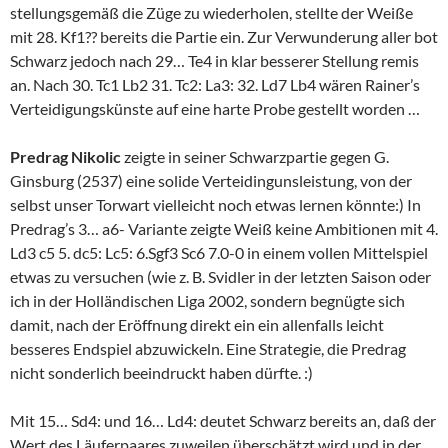
stellungsgemäß die Züge zu wiederholen, stellte der Weiße
mit 28. Kf1?? bereits die Partie ein. Zur Verwunderung aller bot
Schwarz jedoch nach 29… Te4 in klar besserer Stellung remis
an. Nach 30. Tc1 Lb2 31. Tc2: La3: 32. Ld7 Lb4 wären Rainer’s
Verteidigungskünste auf eine harte Probe gestellt worden …
Predrag Nikolic
zeigte in seiner Schwarzpartie gegen G.
Ginsburg (2537) eine solide Verteidingunsleistung, von der
selbst unser Torwart vielleicht noch etwas lernen könnte:) In
Predrag’s 3… a6- Variante zeigte Weiß keine Ambitionen mit 4.
Ld3 c5 5. dc5: Lc5: 6.Sgf3 Sc6 7.0-0 in einem vollen Mittelspiel
etwas zu versuchen (wie z. B. Svidler in der letzten Saison oder
ich in der Holländischen Liga 2002, sondern begnügte sich
damit, nach der Eröffnung direkt ein ein allenfalls leicht
besseres Endspiel abzuwickeln. Eine Strategie, die Predrag
nicht sonderlich beeindruckt haben dürfte. :)
Mit 15… Sd4: und 16… Ld4: deutet Schwarz bereits an, daß der
Wert des Läuferpaares zuweilen überschätzt wird und in der