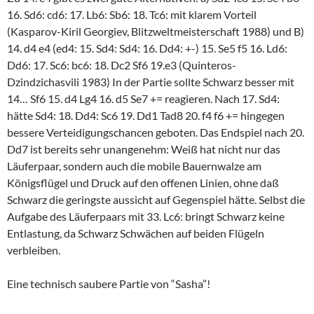
16. Sd6: cd6: 17. Lb6: Sb6: 18. Tc6: mit klarem Vorteil
(Kasparov-Kiril Georgiev, Blitzweltmeisterschaft 1988) und B)
14. d4 e4 (ed4: 15. Sd4: Sd4: 16. Dd4: +-) 15. Se5 f5 16. Ld6:
Dd6: 17. Sc6: bc6: 18. Dc2 Sf6 19.e3 (Quinteros-
Dzindzichasvili 1983) In der Partie sollte Schwarz besser mit
14… Sf6 15. d4 Lg4 16. d5 Se7 += reagieren. Nach 17. Sd4:
hätte Sd4: 18. Dd4: Sc6 19. Dd1 Tad8 20. f4 f6 += hingegen
bessere Verteidigungschancen geboten. Das Endspiel nach 20.
Dd7 ist bereits sehr unangenehm: Weiß hat nicht nur das
Läuferpaar, sondern auch die mobile Bauernwalze am
Königsflügel und Druck auf den offenen Linien, ohne daß
Schwarz die geringste aussicht auf Gegenspiel hätte. Selbst die
Aufgabe des Läuferpaars mit 33. Lc6: bringt Schwarz keine
Entlastung, da Schwarz Schwächen auf beiden Flügeln
verbleiben.
Eine technisch saubere Partie von “Sasha”!