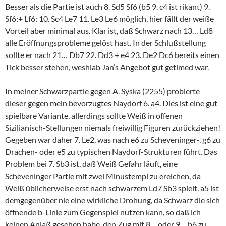
Besser als die Partie ist auch 8. Sd5 Sf6 (b5 9. c4 ist rikant) 9.
Sf6:+ Lf6: 10. Sc4 Le7 11. Le3 Le6 möglich, hier fällt der weiße
Vorteil aber minimal aus. Klar ist, daß Schwarz nach 13… Ld8
alle Eröffnungsprobleme gelöst hast. In der Schlußstellung
sollte er nach 21… Db7 22. Dd3 + e4 23. De2 Dc6 bereits einen
Tick besser stehen, weshlab Jan’s Angebot gut getimed war.
In meiner Schwarzpartie gegen A. Syska (2255) probierte
dieser gegen mein bevorzugtes Naydorf 6. a4. Dies ist eine gut
spielbare Variante, allerdings sollte Weiß in offenen
Sizilianisch-Stellungen niemals freiwillig Figuren zurückziehen!
Gegeben war daher 7. Le2, was nach e6 zu Scheveninger-, g6 zu
Drachen- oder e5 zu typischen Naydorf-Strukturen führt. Das
Problem bei 7. Sb3 ist, daß Weiß Gefahr läuft, eine
Scheveninger Partie mit zwei Minustempi zu ereichen, da
Weiß üblicherweise erst nach schwarzem Ld7 Sb3 spielt. a5 ist
demgegenüber nie eine wirkliche Drohung, da Schwarz die sich
öffnende b-Linie zum Gegenspiel nutzen kann, so daß ich
keinen Anlaß gesehen habe, den Zug mit 8… oder 9… b6 zu