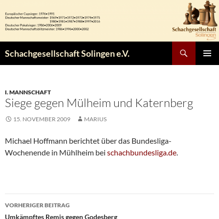
Zum
Inhalt
springen
Suchen
Schachgesellschaft Solingen e.V.
PRIMÄR
MENÜ
I. MANNSCHAFT
Siege gegen Mülheim und Katernberg
15. NOVEMBER 2009
MARIUS
Michael Hoffmann berichtet über das Bundesliga-
Wochenende in Mühlheim bei
schachbundesliga.de
.
Beitragsnavigation
VORHERIGER BEITRAG
Umkämpftes Remis gegen Godesberg