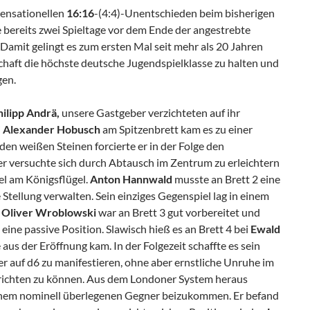
sensationellen
16:16
-(4:4)-Unentschieden beim bisherigen
 bereits zwei Spieltage vor dem Ende der angestrebte
. Damit gelingt es zum ersten Mal seit mehr als 20 Jahren
haft die höchste deutsche Jugendspielklasse zu halten und
gen.
hilipp Andrä,
unsere Gastgeber verzichteten auf ihr
i
Alexander Hobusch
am Spitzenbrett kam es zu einer
en weißen Steinen forcierte er in der Folge den
er versuchte sich durch Abtausch im Zentrum zu erleichtern
iel am Königsflügel.
Anton Hannwald
musste an Brett 2 eine
 Stellung verwalten. Sein einziges Gegenspiel lag in einem
.
Oliver Wroblowski
war an Brett 3 gut vorbereitet und
eine passive Position. Slawisch hieß es an Brett 4 bei
Ewald
aus der Eröffnung kam. In der Folgezeit schaffte es sein
r auf d6 zu manifestieren, ohne aber ernstliche Unruhe im
nrichten zu können. Aus dem Londoner System heraus
nem nominell überlegenen Gegner beizukommen. Er befand