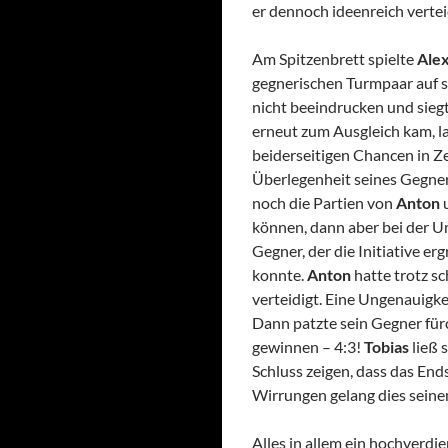
er dennoch ideenreich vertei
Am Spitzenbrett spielte
Ale
gegnerischen Turmpaar auf s
nicht beeindrucken und sieg
erneut zum Ausgleich kam, l
beiderseitigen Chancen in Ze
Überlegenheit seines Gegner
noch die Partien von
Anton
können, dann aber bei der Um
Gegner, der die Initiative e
konnte.
Anton
hatte trotz s
verteidigt. Eine Ungenauigke
Dann patzte sein Gegner für
gewinnen – 4:3!
Tobias
ließ 
Schluss zeigen, dass das Ends
Wirrungen gelang dies seine
Alles in allem ein hochverdi