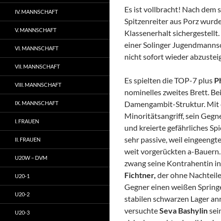
Es ist vollbracht! Nach dem 
IV. MANNSCHAFT
Spitzenreiter aus Porz wurde
V. MANNSCHAFT
Klassenerhalt sichergestellt
einer Solinger Jugendmannsc
VI. MANNSCHAFT
nicht sofort wieder abzustei
VII. MANNSCHAFT
Es spielten die TOP-7 plus
P
VIII. MANNSCHAFT
nominelles zweites Brett. Be
Damengambit-Struktur. Mit d
IX. MANNSCHAFT
Minoritätsangriff, sein Gegn
I. FRAUEN
und kreierte gefährliches Sp
sehr passive, weil eingeengte
II. FRAUEN
weit vorgerückten a-Bauern
U20W – DVM
zwang seine Kontrahentin in 
Fichtner,
der ohne Nachteile 
U20-1
Gegner einen weißen Springe
U20-2
stabilen schwarzen Lager a
versuchte
Seva Bashylin
sei
U20-3