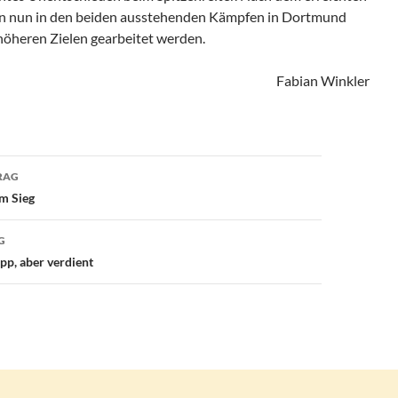
ann nun in den beiden ausstehenden Kämpfen in Dortmund
öheren Zielen gearbeitet werden.
Fabian Winkler
avigation
RAG
em Sieg
G
pp, aber verdient