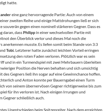
digt hatte.
xander
eine ganz hervorragende Partie: Auch von einem
einer zweiten Reihe und einige Mattdrohungen ließ er sich
te souverän gegen einen nominell stärkeren Gegner. Dass es
ag daran, dass
Philipp
in einer wechselvollen Partie mit
itnot den Überblick verlor und dieses Mal noch die
s anerkennen musste. Es liefen somit beim Stande von 3:3
und
Tobi.
Letzterer hatte zunächst leichten Vorteil erringen
setzung den roten Faden verloren. Plötzlich war es sein
rgriff und in ein Turmendspiel mit zwei Mehrbauern überleiten
chwieriger Position die Nerven behalten und sich umsichtig
it des Gegners ließ ihn sogar auf eine Gewinnchance hoffen.
chterlich und Anton konnte per Bauerngabel einen Turm
sich von seinem übernervösen Gegner richtigerweise bis zum
piel für ihn verloren ist. Nach einigen Irrungen und
m Gegner schließlich auch.
entes Unentschieden beim Spitzenreiter. Nach dem erreichten