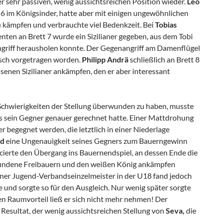
ner sehr passiven, wenig aussichtsreichen Position wieder.
Leo
t 6 im Königsinder, hatte aber mit einigen ungewöhnlichen
 kämpfen und verbrauchte viel Bedenkzeit. Bei
Tobias
en an Brett 7 wurde ein Sizilianer gegeben, aus dem Tobi
angriff herausholen konnte. Der Gegenangriff am Damenflügel
isch vorgetragen worden.
Philipp Andrä
schließlich an Brett 8
senen Sizilianer ankämpfen, den er aber interessant
e Schwierigkeiten der Stellung überwunden zu haben, musste
s sein Gegner genauer gerechnet hatte. Einer Mattdrohung
r begegnet werden, die letztlich in einer Niederlage
ld
eine Ungenauigkeit seines Gegners zum Bauerngewinn
cierte den Übergang ins Bauernendspiel, an dessen Ende die
undene Freibauern und den weißen König ankämpfen
ner Jugend-Verbandseinzelmeister in der U18 fand jedoch
e und sorgte so für den Ausgleich. Nur wenig später sorgte
en Raumvorteil ließ er sich nicht mehr nehmen! Der
 Resultat, der wenig aussichtsreichen Stellung von
Seva,
die