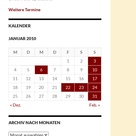
Weitere Termine
KALENDER
JANUAR 2010
M
D
M
D
F
S
S
1
2
3
4
5
6
7
8
9
10
11
12
13
14
15
16
17
18
19
20
21
22
23
24
25
26
27
28
29
30
31
« Dez.
Feb. »
ARCHIV NACH MONATEN
Archiv