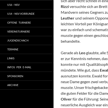
sich aber recht schnell in ei
U16 – NSV
Rizzi
versuchte sich an Bret
Manövern seines Gegners zu
U14 – NSV VORRUNDE
Leuther
und seinem Opponent
OFFENE TURNIERE
leichten Vorteil per Königs
war zu einfach und schemat
VEREINSTURNIERE
musste gegen einen geschlos
JUGENDSCHACH
behandelte.
TERMINE
Gerade als
Leo
glaubte, all
er zur Kenntnis nehmen, das
LINKS
konnte nur mit Qualitätsopfe
INFOS PER E-MAIL
mündete. Wie gut, dass
Ewa
ausnutzen konnte. Ewald for
SPONSOREN
neue Dame gegen zwei verb
ARCHIVE
musste. Unser frischgebacke
die guten Felder für die Dam
Oliver
für die Führung: Sein
neuerliche Ausgleich war ein