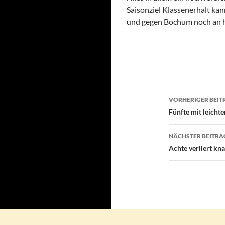
Saisonziel Klassenerhalt k
und gegen Bochum noch an h
Beitragsn
VORHERIGER BEIT
Fünfte mit leicht
NÄCHSTER BEITRA
Achte verliert kna