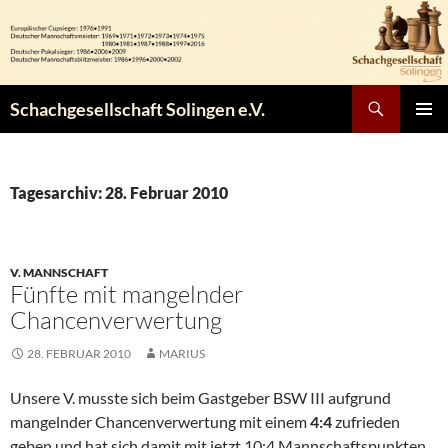
Zum
Inhalt
springen
Suchen
Schachgesellschaft Solingen e.V.
PRIMÄR
MENÜ
Tagesarchiv: 28. Februar 2010
V. MANNSCHAFT
Fünfte mit mangelnder
Chancenverwertung
28. FEBRUAR 2010
MARIUS
Unsere V. musste sich beim Gastgeber BSW III aufgrund
mangelnder Chancenverwertung mit einem
4:4
zufrieden
geben und hat sich damit mit jetzt 10:4 Mannschaftspunkten