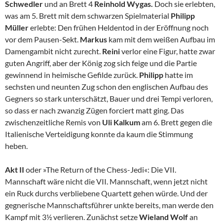
Schwedler
und an Brett 4
Reinhold Wygas.
Doch sie erlebten,
was am 5. Brett mit dem schwarzen Spielmaterial
Philipp
Müller
erlebte: Den frühen Heldentod in der Eröffnung noch
vor dem Pausen-Sekt.
Markus
kam mit dem weißen Aufbau im
Damengambit nicht zurecht.
Reini
verlor eine Figur, hatte zwar
guten Angriff, aber der König zog sich feige und die Partie
gewinnend in heimische Gefilde zurück.
Philipp
hatte im
sechsten und neunten Zug schon den englischen Aufbau des
Gegners so stark unterschätzt, Bauer und drei Tempi verloren,
so dass er nach zwanzig Zügen forciert matt ging. Das
zwischenzeitliche Remis von
Uli Kalkum
am 6. Brett gegen die
Italienische Verteidigung konnte da kaum die Stimmung
heben.
Akt II
oder »The Return of the Chess-Jedi«: Die VII.
Mannschaft wäre nicht die VII. Mannschaft, wenn jetzt nicht
ein Ruck durchs verbliebene Quartett gehen würde. Und der
gegnerische Mannschaftsführer unkte bereits, man werde den
Kampf mit 3½ verlieren. Zunächst setze
Wieland Wolf
an