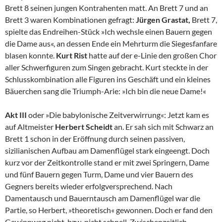
Brett 8 seinen jungen Kontrahenten matt. An Brett 7 und an
Brett 3 waren Kombinationen gefragt:
Jürgen Grastat,
Brett 7,
spielte das Endreihen-Stück »Ich wechsle einen Bauern gegen
die Dame aus«, an dessen Ende ein Mehrturm die Siegesfanfare
blasen konnte.
Kurt Rist
hatte auf der e-Linie den großen Chor
aller Schwerfiguren zum Singen gebracht. Kurt steckte in der
Schlusskombination alle Figuren ins Geschäft und ein kleines
Bäuerchen sang die Triumph-Arie: »Ich bin die neue Dame!«
Akt III
oder »Die babylonische Zeitverwirrung«: Jetzt kam es
auf Altmeister
Herbert Scheidt
an. Er sah sich mit Schwarz an
Brett 1 schon in der Eröffnung durch seinen passiven,
sizilianischen Aufbau am Damenflügel stark eingeengt. Doch
kurz vor der Zeitkontrolle stand er mit zwei Springern, Dame
und fünf Bauern gegen Turm, Dame und vier Bauern des
Gegners bereits wieder erfolgversprechend. Nach
Damentausch und Bauerntausch am Damenflügel war die
Partie, so Herbert, »theoretisch« gewonnen. Doch er fand den
Gewinnweg nicht, bzw. nicht schnell. Zwischenzeitlich