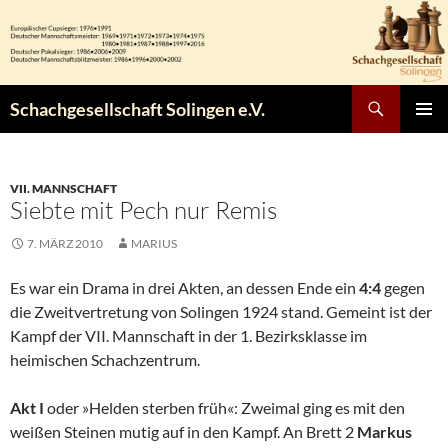
Zum
Inhalt
springen
Suchen
Schachgesellschaft Solingen e.V.
PRIMÄR
MENÜ
VII. MANNSCHAFT
Siebte mit Pech nur Remis
7. MÄRZ 2010
MARIUS
Es war ein Drama in drei Akten, an dessen Ende ein
4:4
gegen
die Zweitvertretung von Solingen 1924 stand. Gemeint ist der
Kampf der VII. Mannschaft in der 1. Bezirksklasse im
heimischen Schachzentrum.
Akt I
oder
»Helden sterben früh«: Zweimal ging es mit den
weißen Steinen mutig auf in den Kampf. An Brett 2
Markus