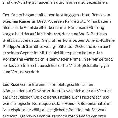
sind die Aufstiegschancen als durchaus real zu bezeichnen.
Der Kampf begann mit einem leistungsgerechten Remis von
Stephan Kaiser
an Brett 7, dessen Partie trotz Minusbauern
niemals die Remisbreite überschritt. Für unsere Führung
sorgte bald darauf
Jan Hobusch,
der seine Weiß-Partie an
Brett 6 souverän zum Sieg führen konnte. Sein Jugend-Kollege
Philipp Andrä
erhöhte wenig später auf 2½:½, nachdem auch
er seinen Gegner im Mittelspiel überspielen konnte.
Jan
Porstmann
verfing sich leider wieder einmal in seiner Zeitnot,
so dass er eine recht aussichtsreiche Mittelspielstellung gar
zum Verlust verdarb.
Leo Rizzi
versuchte einen komplett geschlossenen
Königsinder auf Gewinn zu kneten, was sich aber als Versuch
am untauglichen Objekt herausstellte. Der Friedensschluss
war die logische Konsequenz.
Jan-Hendrik Berents
hatte im
Mittelspiel eine völlig ausgeglichene Position mit Schwarz
erreicht. Irgendwo aber muss er den roten Faden verloren