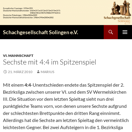
Zum
Inhalt
springen
Suchen
Schachgesellschaft Solingen e.V.
PRIMÄR
MENÜ
VI. MANNSCHAFT
Sechste mit 4:4 im Spitzenspiel
21. MÄRZ 2010
MARIUS
Mit einem
4:4
-Unentschieden endete das Spitzenspiel der 2.
Bezirksliga zwischen unserer VI. und dem SV Wermelskirchen
III. Die Situation vor dem letzten Spieltag sieht nun drei
punktgleiche Teams vorn, von denen unsere Sechste aufgrund
der schlechtesten Brettpunkte den dritten Rang einnimmt.
Allerdings hat die Sechste am letzten Spieltag den vermeintlich
leichtesten Gegner. Bei zwei Aufsteigern in die 1. Bezirksliga