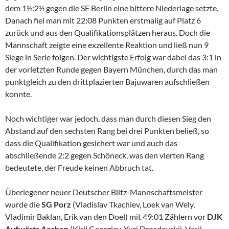
dem 1½:2½ gegen die SF Berlin eine bittere Niederlage setzte.
Danach fiel man mit 22:08 Punkten erstmalig auf Platz 6
zurück und aus den Qualifikationsplätzen heraus. Doch die
Mannschaft zeigte eine exzellente Reaktion und ließ nun 9
Siege in Serie folgen. Der wichtigste Erfolg war dabei das 3:1 in
der vorletzten Runde gegen Bayern München, durch das man
punktgleich zu den drittplazierten Bajuwaren aufschließen
konnte.
Noch wichtiger war jedoch, dass man durch diesen Sieg den
Abstand auf den sechsten Rang bei drei Punkten beließ, so
dass die Qualifikation gesichert war und auch das
abschließende 2:2 gegen Schöneck, was den vierten Rang
bedeutete, der Freude keinen Abbruch tat.
Überlegener neuer Deutscher Blitz-Mannschaftsmeister
wurde die
SG Porz
(Vladislav Tkachiev, Loek van Wely,
Vladimir Baklan, Erik van den Doel) mit 49:01 Zählern vor
DJK
Aufwärts Aachen
(Kiril Georgiev, Yuri Drosdovskij, Vasil