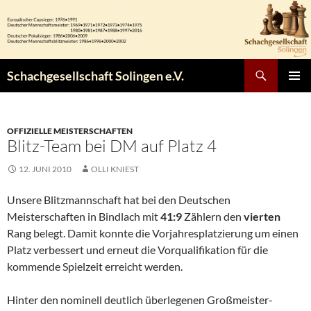
Zum
Inhalt
springen
Suchen
Schachgesellschaft Solingen e.V.
PRIMÄR
MENÜ
OFFIZIELLE MEISTERSCHAFTEN
Blitz-Team bei DM auf Platz 4
12. JUNI 2010
OLLI KNIEST
Unsere Blitzmannschaft hat bei den Deutschen
Meisterschaften in Bindlach mit
41:9
Zählern den
vierten
Rang belegt. Damit konnte die Vorjahresplatzierung um einen
Platz verbessert und erneut die Vorqualifikation für die
kommende Spielzeit erreicht werden.
Hinter den nominell deutlich überlegenen Großmeister-