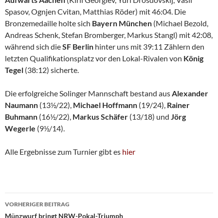
Spasov, Ognjen Cvitan, Matthias Röder) mit 46:04. Die
Bronzemedaille holte sich
Bayern München
(Michael Bezold,
Andreas Schenk, Stefan Bromberger, Markus Stangl) mit 42:08,
während sich die
SF Berlin
hinter uns mit 39:11 Zählern den
letzten Qualifikationsplatz vor den Lokal-Rivalen von
König
Tegel
(38:12) sicherte.
Die erfolgreiche Solinger Mannschaft bestand aus
Alexander
Naumann
(13½/22),
Michael Hoffmann
(19/24),
Rainer
Buhmann
(16½/22),
Markus Schäfer
(13/18) und
Jörg
Wegerle
(9½/14).
Alle Ergebnisse zum Turnier gibt es
hier
Beitragsnavigation
VORHERIGER BEITRAG
Münzwurf bringt NRW-Pokal-Triumph