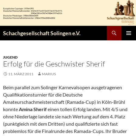
Zum
Inhalt
springen
Suchen
Schachgesellschaft Solingen e.V.
PRIMÄR
MENÜ
JUGEND
Erfolg für die Geschwister Sherif
11. MÄRZ 2011
MARIUS
Beim parallel zum Solinger Karnevalsopen ausgetragenen
Qualifikationsturnier für die Deutsche
Amateurschachmeisterschaft (Ramada-Cup) in Köln-Brühl
konnte
Amina Sherif
einen tollen Erfolg landen. Mit 4/5 und
ohne Niederlage landete sie nach Wertung auf dem 4. Platz
(punktgleich mit dem Dritten) und qualifizierte sich fast
problemlos für die Finalrunde des Ramada-Cups. Ihr Bruder