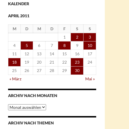
KALENDER
APRIL 2011
M
D
M
D
F
S
S
1
2
3
4
5
6
7
8
9
10
11
12
13
14
15
16
17
18
19
20
21
22
23
24
25
26
27
28
29
30
« März
Mai »
ARCHIV NACH MONATEN
Archiv
nach
Monaten
ARCHIV NACH THEMEN