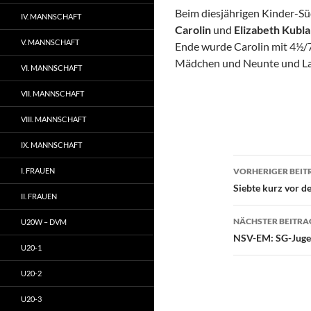
Beim diesjährigen Kinder-Sü
IV. MANNSCHAFT
Carolin
und
Elizabeth Kubl
V. MANNSCHAFT
Ende wurde Carolin mit 4½/
Mädchen und Neunte und Lau
VI. MANNSCHAFT
VII. MANNSCHAFT
VIII. MANNSCHAFT
IX. MANNSCHAFT
Beitragsn
I. FRAUEN
VORHERIGER BEIT
Siebte kurz vor d
II. FRAUEN
NÄCHSTER BEITRA
U20W – DVM
NSV-EM: SG-Jugen
U20-1
U20-2
U20-3