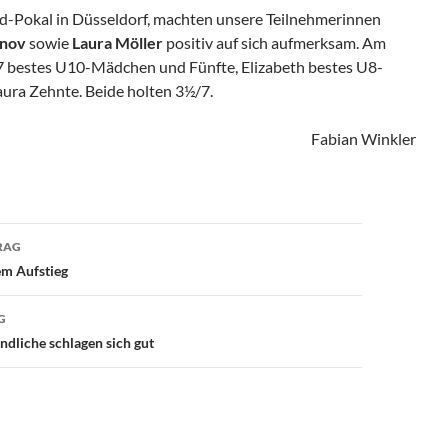
d-Pokal in Düsseldorf, machten unsere Teilnehmerinnen
anov
sowie
Laura Möller
positiv auf sich aufmerksam. Am
7 bestes U10-Mädchen und Fünfte, Elizabeth bestes U8-
ra Zehnte. Beide holten 3½/7.
Fabian Winkler
avigation
RAG
em Aufstieg
G
dliche schlagen sich gut