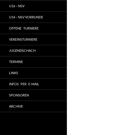
U16 – NSV
U14 – NSV VORRUNDE
OFFENE TURNIERE
VEREINSTURNIERE
JUGENDSCHACH
TERMINE
LINKS
INFOS PER E-MAIL
SPONSOREN
ARCHIVE