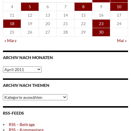
4
5
6
7
8
9
10
11
12
13
14
15
16
17
18
19
20
21
22
23
24
25
26
27
28
29
30
« März
Mai »
ARCHIV NACH MONATEN
Archiv
nach
Monaten
ARCHIV NACH THEMEN
Archiv
nach
Themen
RSS-FEEDS
RSS – Beiträge
RSS – Kommentare