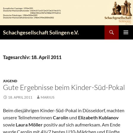
Zum
Inhalt
springen
Suchen
Schachgesellschaft Solingen e.V.
PRIMÄR
MENÜ
Tagesarchiv: 18. April 2011
JUGEND
Gute Ergebnisse beim Kinder-Süd-Pokal
18. APRIL 2011
MARIUS
Beim diesjährigen Kinder-Süd-Pokal in Düsseldorf, machten
unsere Teilnehmerinnen
Carolin
und
Elizabeth Kublanov
sowie
Laura Möller
positiv auf sich aufmerksam. Am Ende
wurde Carolin mit 4½/7 bestes U10-Mädchen und Fünfte,