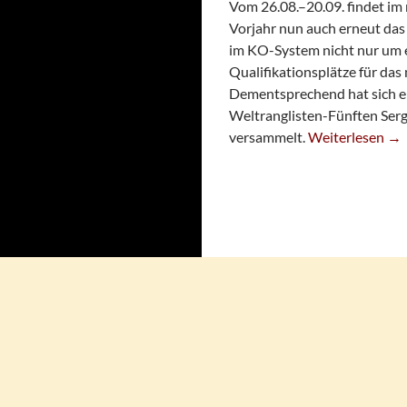
Vom 26.08.–20.09. findet i
Vorjahr nun auch erneut das 
im KO-System nicht nur um e
Qualifikationsplätze für d
Dementsprechend hat sich e
Weltranglisten-Fünften Serge
Markus Ragger R
versammelt.
Weiterlesen
→