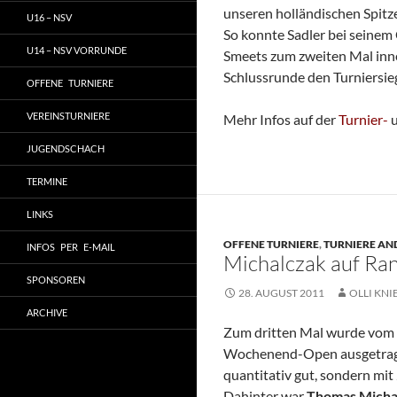
unseren holländischen Spitze
U16 – NSV
So konnte Sadler bei seinem 
U14 – NSV VORRUNDE
Smeets zum zweiten Mal inne
Schlussrunde den Turniersieg
OFFENE TURNIERE
VEREINSTURNIERE
Mehr Infos auf der
Turnier-
JUGENDSCHACH
TERMINE
LINKS
OFFENE TURNIERE
,
TURNIERE A
INFOS PER E-MAIL
Michalczak auf Ran
SPONSOREN
28. AUGUST 2011
OLLI KNI
ARCHIVE
Zum dritten Mal wurde vom 
Wochenend-Open ausgetragen
quantitativ gut, sondern mit
Dahinter war
Thomas Micha