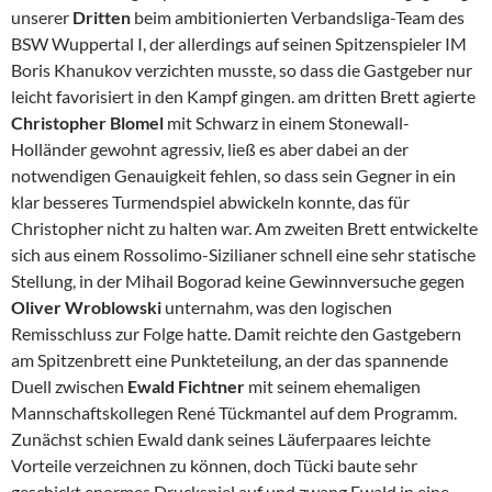
unserer
Dritten
beim ambitionierten Verbandsliga-Team des
BSW Wuppertal I, der allerdings auf seinen Spitzenspieler IM
Boris Khanukov verzichten musste, so dass die Gastgeber nur
leicht favorisiert in den Kampf gingen. am dritten Brett agierte
Christopher Blomel
mit Schwarz in einem Stonewall-
Holländer gewohnt agressiv, ließ es aber dabei an der
notwendigen Genauigkeit fehlen, so dass sein Gegner in ein
klar besseres Turmendspiel abwickeln konnte, das für
Christopher nicht zu halten war. Am zweiten Brett entwickelte
sich aus einem Rossolimo-Sizilianer schnell eine sehr statische
Stellung, in der Mihail Bogorad keine Gewinnversuche gegen
Oliver Wroblowski
unternahm, was den logischen
Remisschluss zur Folge hatte. Damit reichte den Gastgebern
am Spitzenbrett eine Punkteteilung, an der das spannende
Duell zwischen
Ewald Fichtner
mit seinem ehemaligen
Mannschaftskollegen René Tückmantel auf dem Programm.
Zunächst schien Ewald dank seines Läuferpaares leichte
Vorteile verzeichnen zu können, doch Tücki baute sehr
geschickt enormes Druckspiel auf und zwang Ewald in eine