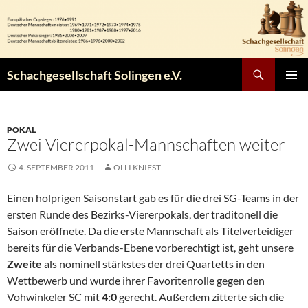
Zum
Inhalt
springen
Suchen
Schachgesellschaft Solingen e.V.
PRIMÄR
MENÜ
POKAL
Zwei Viererpokal-Mannschaften weiter
4. SEPTEMBER 2011
OLLI KNIEST
Einen holprigen Saisonstart gab es für die drei SG-Teams in der
ersten Runde des Bezirks-Viererpokals, der traditonell die
Saison eröffnete. Da die erste Mannschaft als Titelverteidiger
bereits für die Verbands-Ebene vorberechtigt ist, geht unsere
Zweite
als nominell stärkstes der drei Quartetts in den
Wettbewerb und wurde ihrer Favoritenrolle gegen den
Vohwinkeler SC mit
4:0
gerecht. Außerdem zitterte sich die