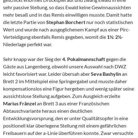
sehr passive Stellung, so dass Ewald keine Gewinnaussichten
mehr besaß und in das Remis einwilligen musste. Damit hatte
die letzte Partie von
Stephan Borchert
nur noch statistischen
Wert und wurde nach ausgeglichenem Kampf aus einer Pirc-
Verteidigung ebenfalls Remis gegeben, womit die
1½: 2½
-
Niederlage perfekt war.
Sehr knapp war der Sieg der
4. Pokalmannschaft
gegen die
Gäste aus Langenberg, obwohl unsere Auswahl nach DWZ
leicht favorisiert war. Leider übersah aber
Seva Bashylin
an
Brett 2 im Mittelspiel eine Springergabel und musste daher
kompensationslos eine Figur hergeben und wenig später seine
aussichtslose Stellung aufgeben. Zum Ausgleich erzielte
Marius Fränzel
an Brett 3 aus einer Französischen
Abtauschvariante heraus einen deutlichen
Entwicklungsvorsprung, den er unter Qualitätsopfer in eine
positionell klar überlegene Stellung mit einem gefährlichen
Freibauern auf der a-Linie überführen konnte. Zwar versuchte