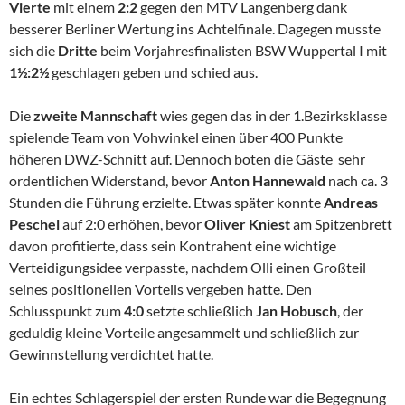
Vierte
mit einem
2:2
gegen den MTV Langenberg dank
besserer Berliner Wertung ins Achtelfinale. Dagegen musste
sich die
Dritte
beim Vorjahresfinalisten BSW Wuppertal I mit
1½:2½
geschlagen geben und schied aus.
Die
zweite Mannschaft
wies gegen das in der 1.Bezirksklasse
spielende Team von Vohwinkel einen über 400 Punkte
höheren DWZ-Schnitt auf. Dennoch boten die Gäste sehr
ordentlichen Widerstand, bevor
Anton Hannewald
nach ca. 3
Stunden die Führung erzielte. Etwas später konnte
Andreas
Peschel
auf 2:0 erhöhen, bevor
Oliver Kniest
am Spitzenbrett
davon profitierte, dass sein Kontrahent eine wichtige
Verteidigungsidee verpasste, nachdem Olli einen Großteil
seines positionellen Vorteils vergeben hatte. Den
Schlusspunkt zum
4:0
setzte schließlich
Jan Hobusch
, der
geduldig kleine Vorteile angesammelt und schließlich zur
Gewinnstellung verdichtet hatte.
Ein echtes Schlagerspiel der ersten Runde war die Begegnung