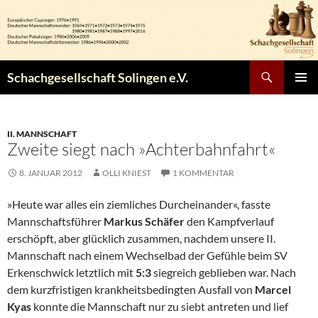
Zum
Inhalt
springen
Suchen
Schachgesellschaft Solingen e.V.
PRIMÄR
MENÜ
II. MANNSCHAFT
Zweite siegt nach »Achterbahnfahrt«
8. JANUAR 2012
OLLI KNIEST
1 KOMMENTAR
»Heute war alles ein ziemliches Durcheinander«, fasste
Mannschaftsführer
Markus Schäfer
den Kampfverlauf
erschöpft, aber glücklich zusammen, nachdem unsere II.
Mannschaft nach einem Wechselbad der Gefühle beim SV
Erkenschwick letztlich mit
5:3
siegreich geblieben war. Nach
dem kurzfristigen krankheitsbedingten Ausfall von
Marcel
Kyas
konnte die Mannschaft nur zu siebt antreten und lief