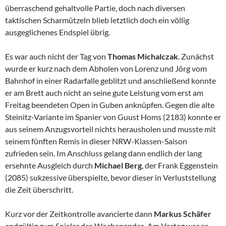
überraschend gehaltvolle Partie, doch nach diversen
taktischen Scharmützeln blieb letztlich doch ein völlig
ausgeglichenes Endspiel übrig.
Es war auch nicht der Tag von
Thomas Michalczak
. Zunächst
wurde er kurz nach dem Abholen von Lorenz und Jörg vom
Bahnhof in einer Radarfalle geblitzt und anschließend konnte
er am Brett auch nicht an seine gute Leistung vom erst am
Freitag beendeten Open in Guben anknüpfen. Gegen die alte
Steinitz-Variante im Spanier von Guust Homs (2183) konnte er
aus seinem Anzugsvorteil nichts herausholen und musste mit
seinem fünften Remis in dieser NRW-Klassen-Saison
zufrieden sein. Im Anschluss gelang dann endlich der lang
ersehnte Ausgleich durch
Michael Berg
, der Frank Eggenstein
(2085) sukzessive überspielte, bevor dieser in Verluststellung
die Zeit überschritt.
Kurz vor der Zeitkontrolle avancierte dann
Markus Schäfer
endgültig zum Spieler des Wochenendes. Am Vortag war er