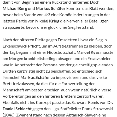
damit von Beginn an einem Rückstand hinterher. Doch
Michael Berg
und
Markus Schäfer
konnten das Blatt wenden,
bevor beim Stande von 4:3 eine Komödie der Irrungen in der
letzten Partie von
Nikolaj Krieg
die Nerven aller Beteiligten
strapazierte, bevor unser glücklicher Sieg feststand.
Nach der bitteren Pleite gegen Emsdetten II war ein Sieg in
Erkenschwick Pflicht, um im Aufstiegsrennen zu bleiben, doch
der Tag begann mit einer Hiobsbotschaft.
Marcel Kyas
musste
am Morgen krankheitsbedingt absagen und ein Ersatzspieler
war in Anbetracht der Personalnot der gleichzeitig spielenden
Dritten kurzfristig nicht zu beschaffen. So entschied sich
Teamchef
Markus Schäfer
zu improvisieren und das vierte
Brett freizulassen, da dies für die Farbverteilung der
Mannschaft am besten erschien, auch wenn natürlich diverse
Vorbereitungen an den hinteren Brettern zerstört waren.
Ebenfalls nicht ins Konzept passte das Schwarz-Remis von
Dr.
Daniel
Schlecht
gegen den Liga-Staffelleiter Frank Strozewski
(2046). Zwar entstand nach dessen Abtausch-Slawen eine