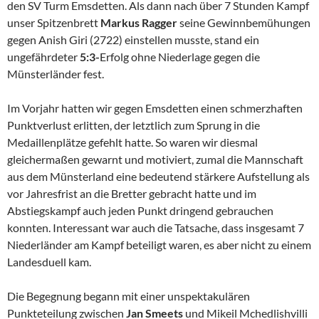
den SV Turm Emsdetten. Als dann nach über 7 Stunden Kampf
unser Spitzenbrett
Markus Ragger
seine Gewinnbemühungen
gegen Anish Giri (2722) einstellen musste, stand ein
ungefährdeter
5:3-
Erfolg ohne Niederlage gegen die
Münsterländer fest.
Im Vorjahr hatten wir gegen Emsdetten einen schmerzhaften
Punktverlust erlitten, der letztlich zum Sprung in die
Medaillenplätze gefehlt hatte. So waren wir diesmal
gleichermaßen gewarnt und motiviert, zumal die Mannschaft
aus dem Münsterland eine bedeutend stärkere Aufstellung als
vor Jahresfrist an die Bretter gebracht hatte und im
Abstiegskampf auch jeden Punkt dringend gebrauchen
konnten. Interessant war auch die Tatsache, dass insgesamt 7
Niederländer am Kampf beteiligt waren, es aber nicht zu einem
Landesduell kam.
Die Begegnung begann mit einer unspektakulären
Punkteteilung zwischen
Jan Smeets
und Mikeil Mchedlishvilli