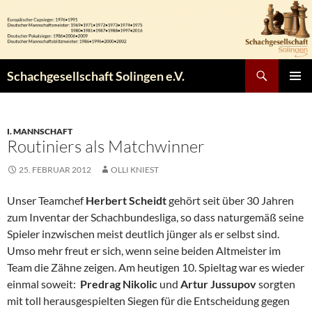
Zum
Inhalt
springen
Suchen
Schachgesellschaft Solingen e.V.
PRIMÄR
MENÜ
I. MANNSCHAFT
Routiniers als Matchwinner
25. FEBRUAR 2012
OLLI KNIEST
Unser Teamchef
Herbert Scheidt
gehört seit über 30 Jahren
zum Inventar der Schachbundesliga, so dass naturgemäß seine
Spieler inzwischen meist deutlich jünger als er selbst sind.
Umso mehr freut er sich, wenn seine beiden Altmeister im
Team die Zähne zeigen. Am heutigen 10. Spieltag war es wieder
einmal soweit:
Predrag Nikolic
und
Artur Jussupov
sorgten
mit toll herausgespielten Siegen für die Entscheidung gegen