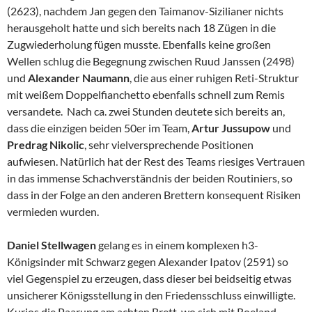
(2623), nachdem Jan gegen den Taimanov-Sizilianer nichts
herausgeholt hatte und sich bereits nach 18 Zügen in die
Zugwiederholung fügen musste. Ebenfalls keine großen
Wellen schlug die Begegnung zwischen Ruud Janssen (2498)
und
Alexander Naumann
, die aus einer ruhigen Reti-Struktur
mit weißem Doppelfianchetto ebenfalls schnell zum Remis
versandete. Nach ca. zwei Stunden deutete sich bereits an,
dass die einzigen beiden 50er im Team,
Artur Jussupow
und
Predrag Nikolic
, sehr vielversprechende Positionen
aufwiesen. Natürlich hat der Rest des Teams riesiges Vertrauen
in das immense Schachverständnis der beiden Routiniers, so
dass in der Folge an den anderen Brettern konsequent Risiken
vermieden wurden.
Daniel Stellwagen
gelang es in einem komplexen h3-
Königsinder mit Schwarz gegen Alexander Ipatov (2591) so
viel Gegenspiel zu erzeugen, dass dieser bei beidseitig etwas
unsicherer Königsstellung in den Friedensschluss einwilligte.
Kurios die Paarung am achten Brett, wo sich mit Roeland