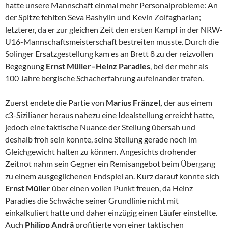
hatte unsere Mannschaft einmal mehr Personalprobleme: An
der Spitze fehlten Seva Bashylin und Kevin Zolfagharian;
letzterer, da er zur gleichen Zeit den ersten Kampf in der NRW-
U16-Mannschaftsmeisterschaft bestreiten musste. Durch die
Solinger Ersatzgestellung kam es an Brett 8 zu der reizvollen
Begegnung
Ernst Müller–Heinz Paradies
, bei der mehr als
100 Jahre bergische Schacherfahrung aufeinander trafen.
Zuerst endete die Partie von
Marius Fränzel,
der aus einem
c3-Sizilianer heraus nahezu eine Idealstellung erreicht hatte,
jedoch eine taktische Nuance der Stellung übersah und
deshalb froh sein konnte, seine Stellung gerade noch im
Gleichgewicht halten zu können. Angesichts drohender
Zeitnot nahm sein Gegner ein Remisangebot beim Übergang
zu einem ausgeglichenen Endspiel an. Kurz darauf konnte sich
Ernst Müller
über einen vollen Punkt freuen, da Heinz
Paradies die Schwäche seiner Grundlinie nicht mit
einkalkuliert hatte und daher einzügig einen Läufer einstellte.
Auch
Philipp Andrä
profitierte von einer taktischen