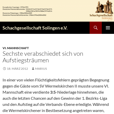
Zum
Inhalt
springen
Suchen
Schachgesellschaft Solingen e.V.
PRIMÄR
MENÜ
VI. MANNSCHAFT
Sechste verabschiedet sich von
Aufstiegsträumen
18. MÄRZ 2012
MARIUS
In einer von vielen Flüchtigkeitsfehlern geprägten Begegnung
gegen die Gäste vom SV Wermelskirchen II musste unsere VI.
Mannschaft eine verdiente
3:5
-Niederlage hinnehmen, die
auch die letzten Chancen auf den Gewinn der 1. Bezirks-Liga
und den Aufstieg auf die Verbands-Ebene erledigte. Während
die Wermelskirchener in Bestbesetzung angetreten waren,