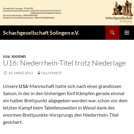
Zum
Inhalt
springen
Suchen
Schachgesellschaft Solingen e.V.
PRIMÄR
MENÜ
U16
,
JUGEND
U16: Niederrhein-Titel trotz Niederlage
10. MÄRZ 2013
OLLI KNIEST
Unsere
U16
-Mannschaft hatte sich nach einer grandiosen
Saison, in der in den bisherigen fünf Kämpfen gerade einmal
ein halber Brettpunkt abgegeben worden war, schon vor dem
letzten Kampf beim Tabellenzweiten in Wesel dank des
enormen Brettpunkte-Vorsprungs den Niederrhein-Titel
gesichert.