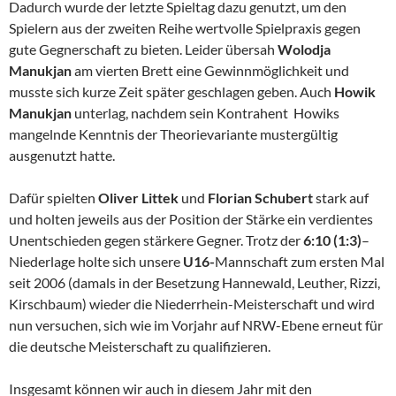
Dadurch wurde der letzte Spieltag dazu genutzt, um den
Spielern aus der zweiten Reihe wertvolle Spielpraxis gegen
gute Gegnerschaft zu bieten. Leider übersah
Wolodja
Manukjan
am vierten Brett eine Gewinnmöglichkeit und
musste sich kurze Zeit später geschlagen geben. Auch
Howik
Manukjan
unterlag, nachdem sein Kontrahent Howiks
mangelnde Kenntnis der Theorievariante mustergültig
ausgenutzt hatte.
Dafür spielten
Oliver Littek
und
Florian Schubert
stark auf
und holten jeweils aus der Position der Stärke ein verdientes
Unentschieden gegen stärkere Gegner. Trotz der
6:10 (1:3)
–
Niederlage holte sich unsere
U16-
Mannschaft zum ersten Mal
seit 2006 (damals in der Besetzung Hannewald, Leuther, Rizzi,
Kirschbaum) wieder die Niederrhein-Meisterschaft und wird
nun versuchen, sich wie im Vorjahr auf NRW-Ebene erneut für
die deutsche Meisterschaft zu qualifizieren.
Insgesamt können wir auch in diesem Jahr mit den