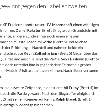
 gewinnt gegen den Tabellenzweiten
en SF Erkelenz konnte unsere
IV. Mannschaft
einen wichtigen
einfahren.
Daniel Reksten
(Brett 3) legte den Grundstein mit
ariante, an deren Ende er nur noch einen einzigen
 machen musste.
Joachim Görke
(Brett 8) und
Michael
ach der Eröffnung in Nachteil und nahmen beide ein
ßend schraubte
Kevin Zolfagharians
(Brett 5) Gegenüber das
 Qualität und anschließend die Partie.
Seva Bashylin
(Brett 6)
lt, doch unterlief ihm in gegnerischer Zeitnot ein grober
inem Matt in 2 hätte ausnutzen können. Nach dieser vertanen
än.
en in die zweite Zeitphase, in der zuerst
Ali Erkay
(Brett 4) im
t auch die Partie gewann. Nach dem Siegtreffer einigte sich
t 2) mit seinem Gegner auf Remis.
Ralph Blasek
(Brett 1)
e einzige Niederlage hinnehmen.