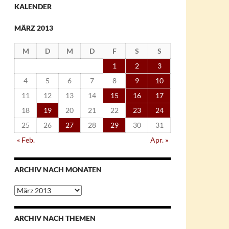
KALENDER
MÄRZ 2013
M
D
M
D
F
S
S
1
2
3
4
5
6
7
8
9
10
11
12
13
14
15
16
17
18
19
20
21
22
23
24
25
26
27
28
29
30
31
« Feb.
Apr. »
ARCHIV NACH MONATEN
Archiv
nach
Monaten
ARCHIV NACH THEMEN