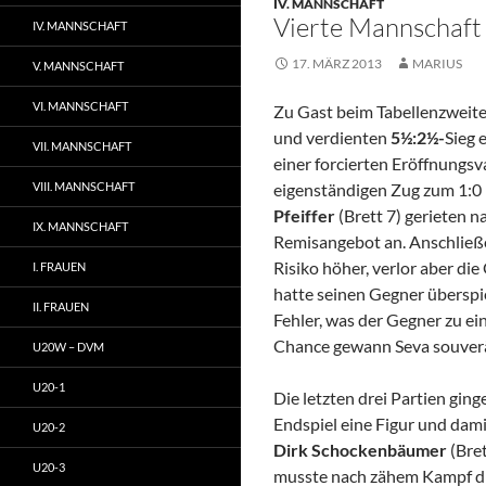
IV. MANNSCHAFT
Vierte Mannschaft
IV. MANNSCHAFT
17. MÄRZ 2013
MARIUS
V. MANNSCHAFT
VI. MANNSCHAFT
Zu Gast beim Tabellenzweit
und verdienten
5½:2½-
Sieg 
VII. MANNSCHAFT
einer forcierten Eröffnungsv
VIII. MANNSCHAFT
eigenständigen Zug zum 1:0
Pfeiffer
(Brett 7) gerieten n
IX. MANNSCHAFT
Remisangebot an. Anschlie
Risiko höher, verlor aber die
I. FRAUEN
hatte seinen Gegner überspie
II. FRAUEN
Fehler, was der Gegner zu e
Chance gewann Seva souver
U20W – DVM
U20-1
Die letzten drei Partien ging
Endspiel eine Figur und dami
U20-2
Dirk Schockenbäumer
(Bret
U20-3
musste nach zähem Kampf di