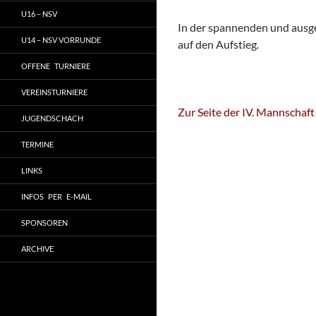
U16 – NSV
In der spannenden und ausg
U14 – NSV VORRUNDE
auf den Aufstieg.
OFFENE TURNIERE
VEREINSTURNIERE
Zur Seite der IV. Mannschaft
JUGENDSCHACH
TERMINE
LINKS
INFOS PER E-MAIL
SPONSOREN
ARCHIVE