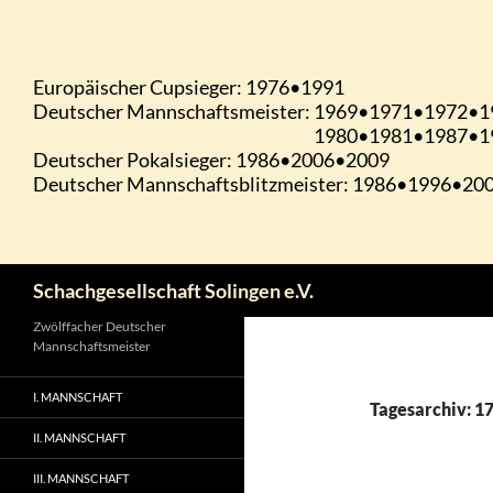
Zum
Inhalt
springen
Suchen
Schachgesellschaft Solingen e.V.
Zwölffacher Deutscher
Mannschaftsmeister
I. MANNSCHAFT
Tagesarchiv: 1
II. MANNSCHAFT
III. MANNSCHAFT