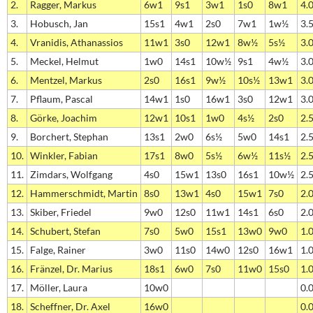
2.
Ragger, Markus
6w1
9s1
3w1
1s0
8w1
4.
3.
Hobusch, Jan
15s1
4w1
2s0
7w1
1w½
3.
4.
Vranidis, Athanassios
11w1
3s0
12w1
8w½
5s½
3.
5.
Meckel, Helmut
1w0
14s1
10w½
9s1
4w½
3.
6.
Mentzel, Markus
2s0
16s1
9w½
10s½
13w1
3.
7.
Pflaum, Pascal
14w1
1s0
16w1
3s0
12w1
3.
8.
Görke, Joachim
12w1
10s1
1w0
4s½
2s0
2.
9.
Borchert, Stephan
13s1
2w0
6s½
5w0
14s1
2.
10.
Winkler, Fabian
17s1
8w0
5s½
6w½
11s½
2.
11.
Zimdars, Wolfgang
4s0
15w1
13s0
16s1
10w½
2.
12.
Hammerschmidt, Martin
8s0
13w1
4s0
15w1
7s0
2.
13.
Skiber, Friedel
9w0
12s0
11w1
14s1
6s0
2.
14.
Schubert, Stefan
7s0
5w0
15s1
13w0
9w0
1.
15.
Falge, Rainer
3w0
11s0
14w0
12s0
16w1
1.
16.
Fränzel, Dr. Marius
18s1
6w0
7s0
11w0
15s0
1.
17.
Möller, Laura
10w0
0.
18.
Scheffner, Dr. Axel
16w0
0.