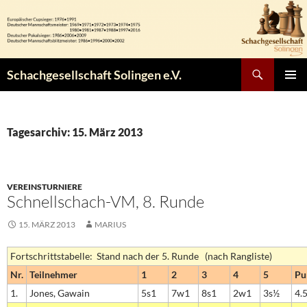
Zum
Inhalt
springen
Suchen
Schachgesellschaft Solingen e.V.
PRIMÄR
MENÜ
Tagesarchiv: 15. März 2013
VEREINSTURNIERE
Schnellschach-VM, 8. Runde
15. MÄRZ 2013
MARIUS
Fortschrittstabelle: Stand nach der 5. Runde (nach Rangliste)
Nr.
Teilnehmer
1
2
3
4
5
Pu
1.
Jones, Gawain
5s1
7w1
8s1
2w1
3s½
4.